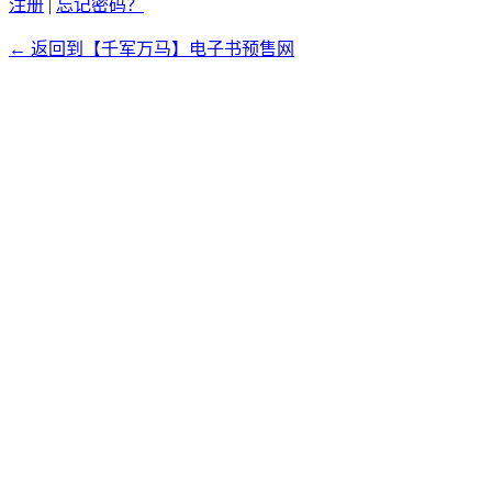
注册
|
忘记密码？
← 返回到【千军万马】电子书预售网