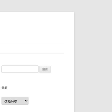
搜
索
：
分类
分
类