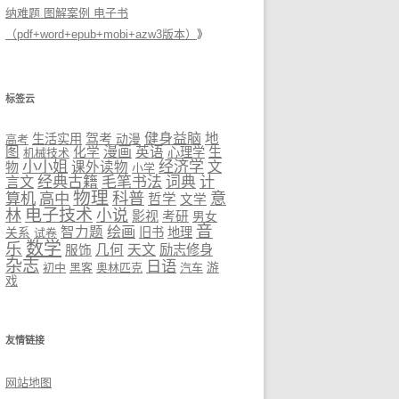
纳难题 图解案例 电子书
（pdf+word+epub+mobi+azw3版本）
》
标签云
健身益脑
驾考
地
生活实用
高考
动漫
图
漫画
英语
生
化学
心理学
机械技术
小小姐
经济学
文
物
课外读物
小学
计
言文
经典古籍
毛笔书法
词典
物理
科普
意
算机
高中
哲学
文学
林
电子技术
小说
影视
考研
男女
音
绘画
智力题
旧书
地理
关系
试卷
数学
乐
几何
天文
励志修身
服饰
杂志
日语
初中
黑客
奥林匹克
汽车
游
戏
友情链接
网站地图