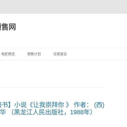
预售网
跳
至
电影预览
预售计划
访客留言
正
文
旧书】小说《让我崇拜你 》 作者： (西)
华 （黑龙江人民出版社，1988年）