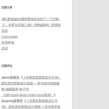
近期文章
(第1期)蚂蚁对槽的整体形状有了一个印象:
“1”。中英文双语三体2《黑暗森林》混排版
测试
ceshi katex
征信查询
试试
近期评论
admin
发表在《
《全屋定制家居设计全书》
超实用定制柜设计指南 一本书攻克收纳难
题 图解案例 电子书
（pdf+word+epub+mobi+azw3版本）
》
duoyong
发表在《
《全屋定制家居设计全
书》 超实用定制柜设计指南 一本书攻克收