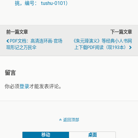
挑，编号： tushu-0101）
前一篇文章
下一篇文章
PDF文档：高清连环画-官场
《朱元璋演义》等经典小人书网
现形记之万民伞
上下载PDF阅读（现193本）
留言
你必须
登录
才能发表评论。
返回顶部
移动
桌面