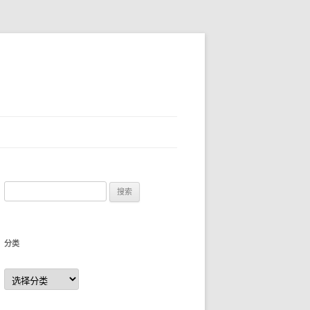
搜
索
：
分类
分
类