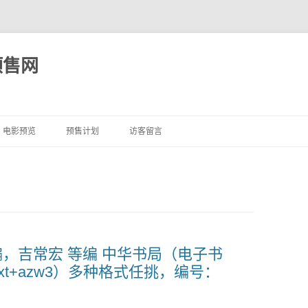
预售网
跳
至
电影预览
预售计划
访客留言
正
文
编，吉常宏 等编 中华书局（电子书
bi+txt+azw3）多种格式任挑，编号：