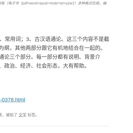
电子书（pdf+word+epub+mobi+txt+azw3）多种格式任挑，编
2、常用词；3、古汉语通论。这三个内容不是截
为纲，其他两部分跟它有机地结合在一起的。
通论三个部分。每一部分都有说明、背景介
、政治、经济、社会形态，大有帮助。
u-0378.html
类，被贴了
文学
标签。