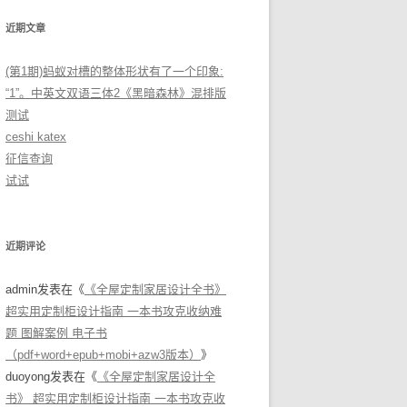
近期文章
(第1期)蚂蚁对槽的整体形状有了一个印象:
“1”。中英文双语三体2《黑暗森林》混排版
测试
ceshi katex
征信查询
试试
近期评论
admin
发表在《
《全屋定制家居设计全书》
超实用定制柜设计指南 一本书攻克收纳难
题 图解案例 电子书
（pdf+word+epub+mobi+azw3版本）
》
duoyong
发表在《
《全屋定制家居设计全
书》 超实用定制柜设计指南 一本书攻克收