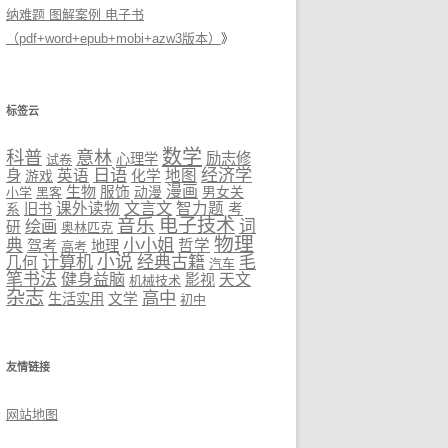
纳难题 图解案例 电子书
（pdf+word+epub+mobi+azw3版本）
》
标签云
数学
科普
意林
励志修
心理学
试卷
日语
经济学
身
英语
地图
化学
游戏
生物
漫画
服饰
小学
黑客
动漫
男女关
文言文
课外读物
智力题
旧书
考
系
音乐
电子技术
绘画
词
研
奥林匹克
物理
小小姐
典
驾考
哲学
地理
高考
计算机
小说
经典古籍
毛
几何
汽车
笔书法
健身益脑
影视
天文
机械技术
杂志
高中
生活实用
文学
初中
友情链接
网站地图