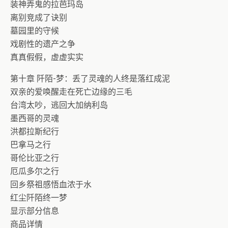
装神弄鬼的拉芭玛岛
离别竞成了诀别
墓园里的守候
戏剧性的遗产之争
真真假假，虚虚实实
第十章 阡陌-梦：丢了灵魂的人终是落红成泥
双亲的爱唤醒走在死亡边缘的三毛
台湾太吵，逃回大加纳利岛
墨西哥的灵魂
洪都拉斯纪行
巴拿马之行
哥伦比亚之行
厄瓜多尔之行
回乡祭祖感悟血浓于水
红尘阡陌终一梦
显示部分信息
商品详情