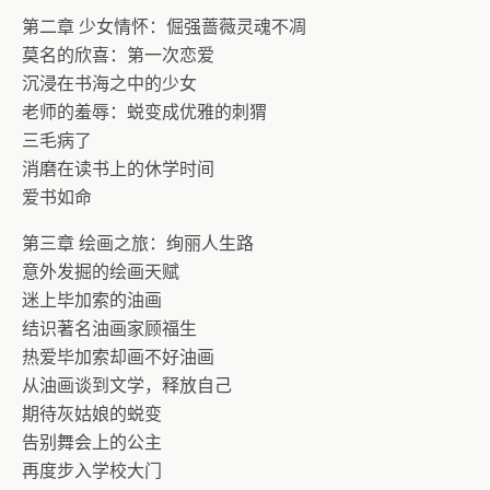
第二章 少女情怀：倔强蔷薇灵魂不凋
莫名的欣喜：第一次恋爱
沉浸在书海之中的少女
老师的羞辱：蜕变成优雅的刺猬
三毛病了
消磨在读书上的休学时间
爱书如命
第三章 绘画之旅：绚丽人生路
意外发掘的绘画天赋
迷上毕加索的油画
结识著名油画家顾福生
热爱毕加索却画不好油画
从油画谈到文学，释放自己
期待灰姑娘的蜕变
告别舞会上的公主
再度步入学校大门