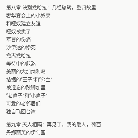
第八章 诀别撒哈拉：几经辗转，重归故里
奢华宴会上的小奴隶
和哑奴建立友谊
哑奴被卖了
军曹的伤痛
沙伊达的惨死
撤离撒哈拉
等待中的煎熬
美丽的大加纳利岛
拮据的“王子”和“公主”
被遗忘的跛脚加里
“老疯子”和“小疯子”
可爱的老邻居们
独自飞回台湾
第九章 天人相隔：再见了，我的爱人，荷西
丹娜丽芙的伊甸园