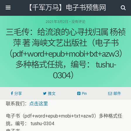
【千军万马】电子书预售网
2021年3月2日 • 没有评论
三毛传：给流浪的心寻找归属 杨祯
萍 著 海峡文艺出版社（电子书
（pdf+word+epub+mobi+txt+azw3）
多种格式任挑，编号： tushu-
0304）
分享
推文
Pin
邮件
联系我们：
点击这里
电子书（pdf+word+epub+mobi+txt+azw3）多种格式任
挑，编号： tushu-0304