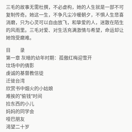
三毛的故事无需杜撰，不必虚构，她的人生就是一部不可
复制传奇。她这一生，不争凡尘冷暖朝夕，不惧人生悲喜
消磨，只为心灵可以自由放飞，和挚爱的人，迷散在陌生
的风雨里。三毛对爱、对生活充满激情与希望，命运却让
她饱受磨难。
目 录
第一章 灰暗的幼年时期：孤傲红梅迎雪开
坟场中的倩影
虔诚的基督教信徒
迁徙台湾
欣赏书中烟火的小姑娘
难挨的“偷钱”时间
捡东西的小儿
妈妈的同学会
哑巴朋友
渴望二十岁