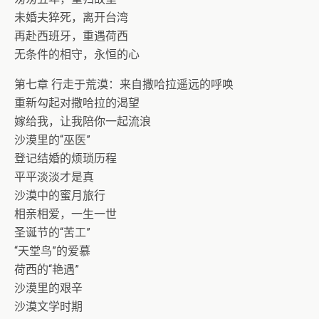
未婚夫猝死，离开台湾
再赴西班牙，重遇荷西
无条件的相守，永恒的心
第七章 行走于荒漠：来自撒哈拉遥远的呼唤
重新勾起对撒哈拉的渴望
嫁给我，让我陪你一起流浪
沙漠里的“巫医”
登记结婚的烦琐历程
平平淡淡才是真
沙漠中的蜜月旅行
相亲相爱，一生一世
圣诞节的“苦工”
“天堂鸟”的爱慕
荷西的“艳遇”
沙漠里的艰辛
沙漠文学时期