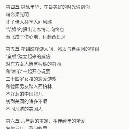
第四章 锦瑟年华：在最美好的时光遇到你
暗恋梁光明
才子佳人共享人间风雅
“结婚”的提出让恋情走向终点
台北成了伤心地，远赴西班牙
第五章 花蝴蝶戏游人间：物质与自由问的徘徊
“蛮横”建立起来的威信
对东方女人情有独钟的荷西
和“表弟”一起开心玩耍
二十四岁女孩的恋爱游戏
和德国男友踏入西柏林
不好惹的中国妞儿
初到美国的诸多不顺
不同凡响的美国人
第六章 六年后的重逢：相伴经年的挚爱
匆匆五年，重归故里