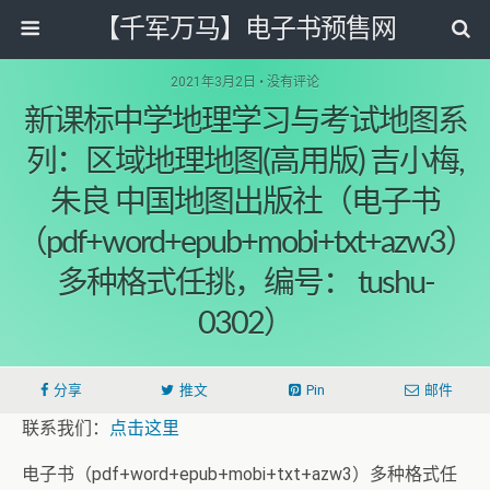
【千军万马】电子书预售网
2021年3月2日 • 没有评论
新课标中学地理学习与考试地图系
列：区域地理地图(高用版) 吉小梅,
朱良 中国地图出版社（电子书
（pdf+word+epub+mobi+txt+azw3）
多种格式任挑，编号： tushu-
0302）
分享
推文
Pin
邮件
联系我们：
点击这里
电子书（pdf+word+epub+mobi+txt+azw3）多种格式任