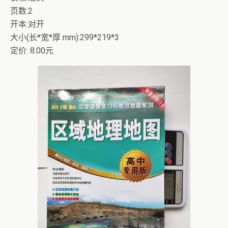
页数:2
开本:对开
大小(长*宽*厚 mm):299*219*3
定价: 8.00元