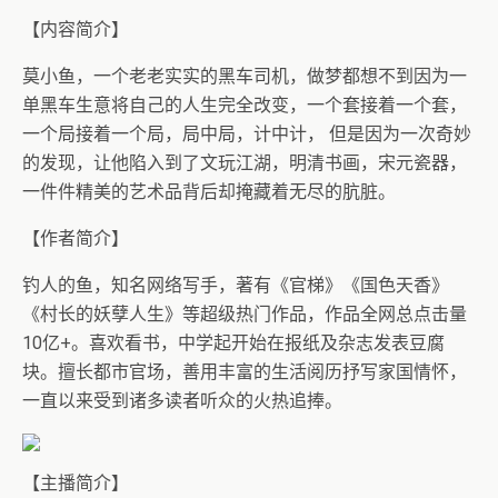
【内容简介】
莫小鱼，一个老老实实的黑车司机，做梦都想不到因为一
单黑车生意将自己的人生完全改变，一个套接着一个套，
一个局接着一个局，局中局，计中计， 但是因为一次奇妙
的发现，让他陷入到了文玩江湖，明清书画，宋元瓷器，
一件件精美的艺术品背后却掩藏着无尽的肮脏。
【作者简介】
钓人的鱼，知名网络写手，著有《官梯》《国色天香》
《村长的妖孽人生》等超级热门作品，作品全网总点击量
10亿+。喜欢看书，中学起开始在报纸及杂志发表豆腐
块。擅长都市官场，善用丰富的生活阅历抒写家国情怀，
一直以来受到诸多读者听众的火热追捧。
【主播简介】