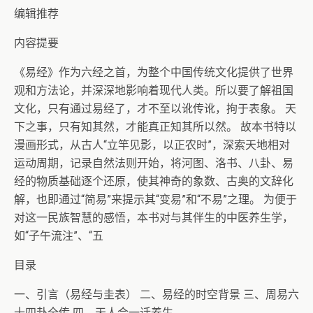
编辑推荐
内容提要
《易经》作为六经之首，为整个中国传统文化提供了世界
观和方法论，并深深地影响着现代人类。所以要了解祖国
文化，只有通过易经了，才不至以讹传讹，拘于表象。 天
下之事，只有知其然，才能真正知其所以然。 故本书特以
漫画形式，从古人“立竿见影，以正农时”，深索天地相对
运动周期，记录自然法则开始，将河图、洛书、八卦、易
经的物质基础逐个还原，使其神奇的象数、古奥的文辞化
解，也即通过“简易”来提示其“变易”和“不易”之理。 为便于
对这一民族智慧的感悟，本书对与其伴生的中医养生学，
如“子午流注”、“五
目录
一、引言（易经与圭表） 二、易经的时空背景 三、周易六
十四卦全传 四、天人合一话养生