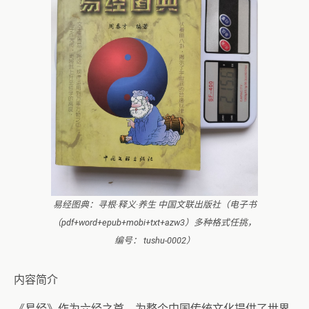
易经图典：寻根·释义·养生 中国文联出版社（电子书
（pdf+word+epub+mobi+txt+azw3）多种格式任挑，
编号： tushu-0002）
内容简介
《易经》作为六经之首，为整个中国传统文化提供了世界