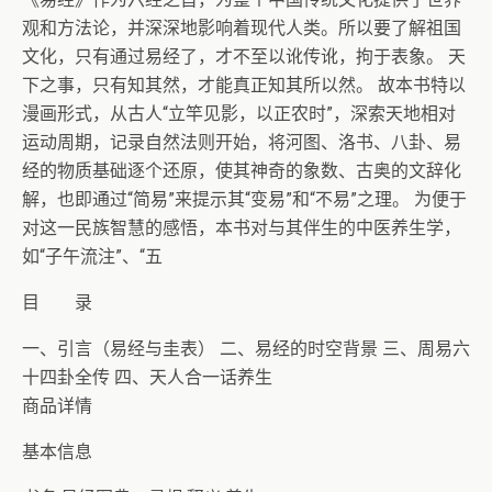
观和方法论，并深深地影响着现代人类。所以要了解祖国
文化，只有通过易经了，才不至以讹传讹，拘于表象。 天
下之事，只有知其然，才能真正知其所以然。 故本书特以
漫画形式，从古人“立竿见影，以正农时”，深索天地相对
运动周期，记录自然法则开始，将河图、洛书、八卦、易
经的物质基础逐个还原，使其神奇的象数、古奥的文辞化
解，也即通过“简易”来提示其“变易”和“不易”之理。 为便于
对这一民族智慧的感悟，本书对与其伴生的中医养生学，
如“子午流注”、“五
目 录
一、引言（易经与圭表） 二、易经的时空背景 三、周易六
十四卦全传 四、天人合一话养生
商品详情
基本信息