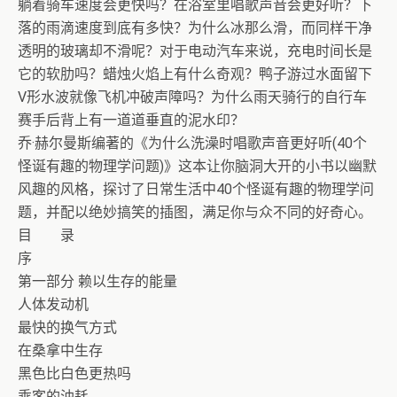
躺着骑车速度会更快吗？在浴室里唱歌声音会更好听？下
落的雨滴速度到底有多快？为什么冰那么滑，而同样干净
透明的玻璃却不滑呢？对于电动汽车来说，充电时间长是
它的软肋吗？蜡烛火焰上有什么奇观？鸭子游过水面留下
V形水波就像飞机冲破声障吗？为什么雨天骑行的自行车
赛手后背上有一道道垂直的泥水印？
乔·赫尔曼斯编著的《为什么洗澡时唱歌声音更好听(40个
怪诞有趣的物理学问题)》这本让你脑洞大开的小书以幽默
风趣的风格，探讨了日常生活中40个怪诞有趣的物理学问
题，并配以绝妙搞笑的插图，满足你与众不同的好奇心。
目 录
序
第一部分 赖以生存的能量
人体发动机
最快的换气方式
在桑拿中生存
黑色比白色更热吗
乘客的油耗