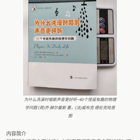
为什么洗澡时唱歌声音更好听–40个怪诞有趣的物理
学问题 (荷)乔·赫尔曼斯 著，(法)威布克·德伦克哈恩
图
内容简介