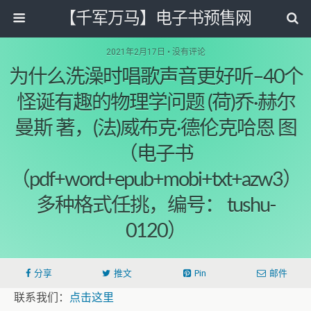
【千军万马】电子书预售网
2021年2月17日 • 没有评论
为什么洗澡时唱歌声音更好听–40个
怪诞有趣的物理学问题 (荷)乔·赫尔
曼斯 著，(法)威布克·德伦克哈恩 图
（电子书
（pdf+word+epub+mobi+txt+azw3）
多种格式任挑，编号： tushu-
0120）
分享
推文
Pin
邮件
联系我们：
点击这里