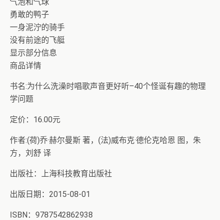
气泡和气球
勇敢的鸭子
一身泥泞的骑手
没有前途的飞艇
显示部分信息
商品详情
书名:为什么洗澡时唱歌声音更好听–40个怪诞有趣的物理
学问题
定价：16.00元
作者:(荷)乔·赫尔曼斯 著，(法)威布克·德伦克哈恩 图，朱
方，刘舒 译
出版社：上海科技教育出版社
出版日期：2015-08-01
ISBN：9787542862938