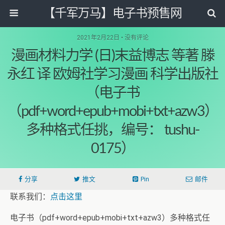
【千军万马】电子书预售网
2021年2月22日 • 没有评论
漫画材料力学 (日)末益博志 等著 滕
永红 译 欧姆社学习漫画 科学出版社
（电子书
（pdf+word+epub+mobi+txt+azw3）
多种格式任挑，编号： tushu-
0175）
分享
推文
Pin
邮件
联系我们：
点击这里
电子书（pdf+word+epub+mobi+txt+azw3）多种格式任