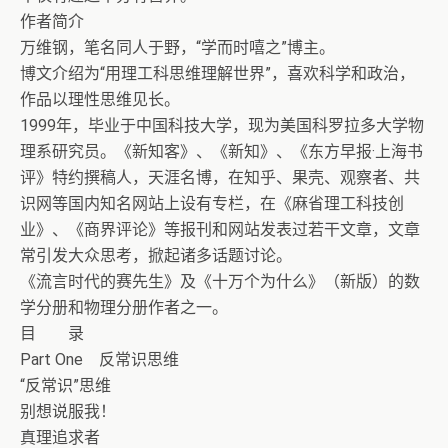
作者简介
万维钢，笔名同人于野，“学而时嘻之”博主。
博文介绍为“用理工科思维理解世界”，喜欢科学和政治，
作品以理性思维见长。
1999年，毕业于中国科技大学，现为美国科罗拉多大学物
理系研究员。《新知客》、《新知》、《东方早报·上海书
评》特约撰稿人，天涯名博，在知乎、果壳、观察者、共
识网等国内知名网站上设有专栏，在《麻省理工科技创
业》、《商界评论》等报刊和网站发表过若干文章，文章
常引发大众思考，掀起诸多话题讨论。
《流言时代的赛先生》及《十万个为什么》（新版）的数
学分册和物理分册作者之一。
目 录
Part One 反常识思维
“反常识”思维
别想说服我！
真理追求者