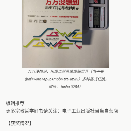
万万没想到：用理工科思维理解世界（电子书
（pdf+word+epub+mobi+txt+azw3）多种格式任挑，
编号： tushu-0254）
编辑推荐
更多宗教哲学好书请关注：电子工业出版社当当自营店
【获奖情况】