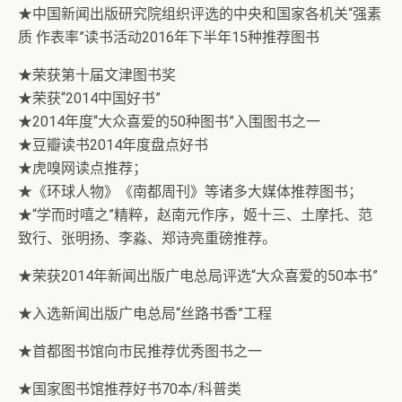
★中国新闻出版研究院组织评选的中央和国家各机关“强素
质 作表率”读书活动2016年下半年15种推荐图书
★荣获第十届文津图书奖
★荣获“2014中国好书”
★2014年度“大众喜爱的50种图书”入围图书之一
★豆瓣读书2014年度盘点好书
★虎嗅网读点推荐；
★《环球人物》《南都周刊》等诸多大媒体推荐图书；
★“学而时嘻之”精粹，赵南元作序，姬十三、土摩托、范
致行、张明扬、李淼、郑诗亮重磅推荐。
★荣获2014年新闻出版广电总局评选“大众喜爱的50本书”
★入选新闻出版广电总局“丝路书香”工程
★首都图书馆向市民推荐优秀图书之一
★国家图书馆推荐好书70本/科普类