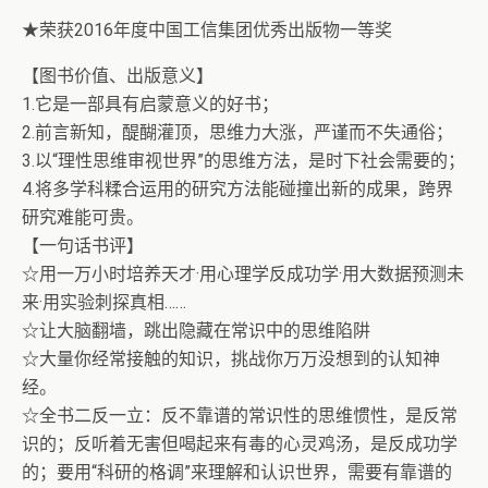
★荣获2016年度中国工信集团优秀出版物一等奖
【图书价值、出版意义】
1.它是一部具有启蒙意义的好书；
2.前言新知，醍醐灌顶，思维力大涨，严谨而不失通俗；
3.以“理性思维审视世界”的思维方法，是时下社会需要的；
4.将多学科糅合运用的研究方法能碰撞出新的成果，跨界
研究难能可贵。
【一句话书评】
☆用一万小时培养天才·用心理学反成功学·用大数据预测未
来·用实验刺探真相……
☆让大脑翻墙，跳出隐藏在常识中的思维陷阱
☆大量你经常接触的知识，挑战你万万没想到的认知神
经。
☆全书二反一立：反不靠谱的常识性的思维惯性，是反常
识的；反听着无害但喝起来有毒的心灵鸡汤，是反成功学
的；要用“科研的格调”来理解和认识世界，需要有靠谱的