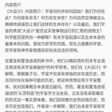
内容简介
《大设计》内容简介：宇宙何时并如何起始？我们为何在
此？为何是有非无？何为实在本性？为何自然定律被这么
精细地调谐至让我们这样的生命存在？以及最后，我们宇
宙的表观“大设计”能否证实使事物运行的仁慈的造物主？
科学能否提供另一种解释？有关宇宙起源以及生命本身的
最基本的问题，曾经为哲学的范围，现在占据着科学家、
哲学家和神学家相遇但却自说自话的领地。
在霍金和蒙洛迪诺的新书中，他们以精彩简朴的非专业语
言表述有关宇宙奥秘的*的科学思考。他们在《大设计》中
解释，根据量子论，宇宙不仅具有单独的存在或历史，而
且同时存在每种可能的历史。把这种思想应用于宇宙整
体，就对因果概念本身提出疑问。然而，霍金和蒙洛迪诺
描述的“从顶到底”的宇宙学方法会说，过去没有采取确定
的形式这一事实意味着，我们因观察历史而创造历史，而
非历史创造我们。作者进一步解释，我们自身是宇宙极早