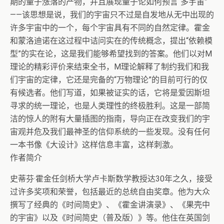
期的量子涨落的产物，并且展现量子论如何预言“多宇宙”
——该思想是说，我们的宇宙只不过是自发地从无中出现的
许多宇宙中的一个，每个宇宙具有不同的自然定律。霍金
和蒙洛迪诺在这过程中诘问实在的传统概念，提出“依赖模
型”的实在论，这是我们能够希望找到的答案。他们以对M
理论的精彩评价来结束全书，M理论解释了制约我们和我
们宇宙的定律，它还是完备的“万物理论”的目前可行的仅
有候选者。他们写道，如果被证实的话，它将是爱因斯坦
寻求的统一理论，也是人类理性的终极胜利。这是一部简
洁的惊人的附有大量插图的指南，导向正在改变我们的宇
宙观并危及我们最神圣的信仰系统的一些发现。没有任何
一本书像《大设计》这样信息丰富，这样刺激。
作者简介
史蒂芬·霍金任剑桥大学卢卡斯数学教授达30年之久，接受
过许多奖项和荣誉，包括最近的总统自由奖章。他为大众
撰写了经典的《时间简史》、《霍金讲演录》、《果壳中
的宇宙》以及《时间简史（普及版）》等。他住在英国剑