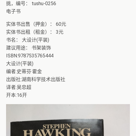
挑，编号： tushu-0256
电子书
实体书出售（押金）： 60元
实体书出租（租金）： 3元
书名： 大设计(平装)
建议用途： 书架装饰
ISBN:9787535765444
大设计(平装)
编者:史蒂芬·霍金
出版社:湖南科学技术出版社
译者:吴忠超
开本:16开