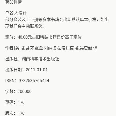
商品详情
书名:大设计
部分套装及上下册等多本书籍会出现默认单本价格，如出
现我们会主动联系您。
定价：48.00元古旧稀缺书籍售价高于定价
作者:[美] 史蒂芬·霍金 列纳德·蒙洛迪诺 著,吴忠超 译
出版社：湖南科学技术出版社
出版日期：2011-01-01
ISBN：9787535765444
字数：200000
页码：176
版次：176