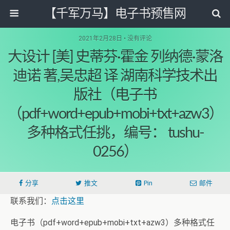
【千军万马】电子书预售网
2021年2月28日 • 没有评论
大设计 [美] 史蒂芬·霍金 列纳德·蒙洛
迪诺 著,吴忠超 译 湖南科学技术出
版社（电子书
（pdf+word+epub+mobi+txt+azw3）
多种格式任挑，编号： tushu-
0256）
分享
推文
Pin
邮件
联系我们：
点击这里
电子书（pdf+word+epub+mobi+txt+azw3）多种格式任