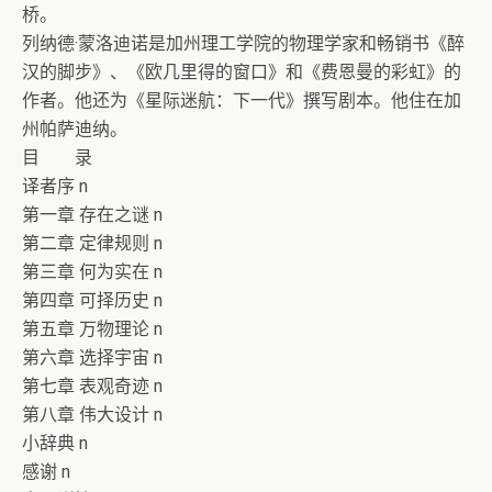
桥。
列纳德·蒙洛迪诺是加州理工学院的物理学家和畅销书《醉
汉的脚步》、《欧几里得的窗口》和《费恩曼的彩虹》的
作者。他还为《星际迷航：下一代》撰写剧本。他住在加
州帕萨迪纳。
目 录
译者序 n
第一章 存在之谜 n
第二章 定律规则 n
第三章 何为实在 n
第四章 可择历史 n
第五章 万物理论 n
第六章 选择宇宙 n
第七章 表观奇迹 n
第八章 伟大设计 n
小辞典 n
感谢 n