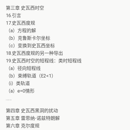
第三章 史瓦西时空
16.引言
17.史瓦西度规
（a）方程的解
（b）克鲁斯卡尔坐标
（c）变换到史瓦西坐标
18.史瓦西度规的另一种导出
19.史瓦西时空的短程线：类时短程线
（a）径向短程线
（b）束缚轨道（E2<1）
（i）类轨道
（a）e=0情形
……
第四章 史瓦西黑洞的扰动
第五章 雷思纳-诺兹特朗解
第六章 克尔度规