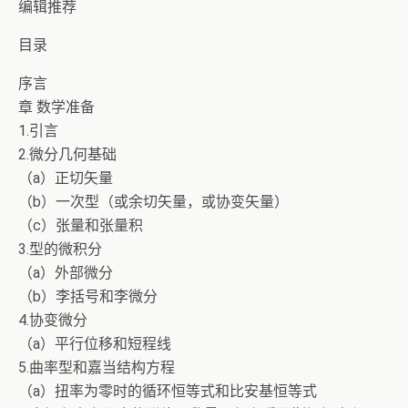
编辑推荐
目录
序言
章 数学准备
1.引言
2.微分几何基础
（a）正切矢量
（b）一次型（或余切矢量，或协变矢量）
（c）张量和张量积
3.型的微积分
（a）外部微分
（b）李括号和李微分
4.协变微分
（a）平行位移和短程线
5.曲率型和嘉当结构方程
（a）扭率为零时的循环恒等式和比安基恒等式