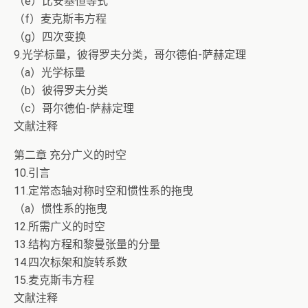
（e）比安基恒等式
（f）麦克斯韦方程
（g）四次变换
9.光学标量，彼得罗夫分类，哥尔德伯-萨赫定理
（a）光学标量
（b）彼得罗夫分类
（c）哥尔德伯-萨赫定理
文献注释
第二章 充分广义的时空
10.引言
11.定常态轴对称时空和惯性系的拖曳
（a）惯性系的拖曳
12.所需广义的时空
13.结构方程和黎曼张量的分量
14.四次标架和旋转系数
15.麦克斯韦方程
文献注释