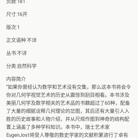
页数:181
尺寸:16开
版次:1
正文语种:不详
丛书:不详
分类:自然科学
内容简介
“如果你曾经认为数学和艺术没有交集，那么这本书将会令
你对几何学视觉艺术的历史从震惊到刮目相看。本书涉及
美丽几何学及数学相关的艺术品的书籍超过了60种，配备
了大量的细腻诠释几何理论的岔图，其后还有大量引人入
胜的历史故事和人物介绍，并从尺规作图到神奇的结构配
置上涵盖了多种学科知识。本书中，瑞士艺术家
EugenJost将受人尊敬的数史学家的文献积累进行了卓有