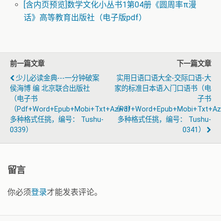
[含内页预览]数学文化小丛书1第04册《圆周率π漫
话》高等教育出版社（电子版pdf）
前一篇文章
下一篇文章
少儿必读金典---一分钟破案
实用日语口语大全-交际口语-大
侯海博 编 北京联合出版社
家的标准日本语入门口语书（电
（电子书
子书
（pdf+word+epub+mobi+txt+azw3）
（pdf+word+epub+mobi+txt+a
多种格式任挑，编号： Tushu-
多种格式任挑，编号： Tushu-
0339）
0341）
留言
你必须
登录
才能发表评论。