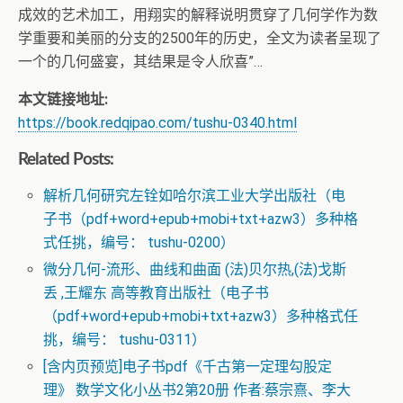
成效的艺术加工，用翔实的解释说明贯穿了几何学作为数
学重要和美丽的分支的2500年的历史，全文为读者呈现了
一个的几何盛宴，其结果是令人欣喜”…
本文链接地址:
https://book.redqipao.com/tushu-0340.html
Related Posts:
解析几何研究左铨如哈尔滨工业大学出版社（电
子书（pdf+word+epub+mobi+txt+azw3）多种格
式任挑，编号： tushu-0200）
微分几何-流形、曲线和曲面 (法)贝尔热,(法)戈斯
丢 ,王耀东 高等教育出版社（电子书
（pdf+word+epub+mobi+txt+azw3）多种格式任
挑，编号： tushu-0311）
[含内页预览]电子书pdf《千古第一定理勾股定
理》 数学文化小丛书2第20册 作者:蔡宗熹、李大