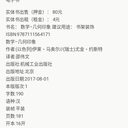
电子书
实体书出售（押金）： 80元
实体书出租（租金）： 4元
书名： 数学–几何印象 建议用途： 书架装饰
ISBN:9787111564171
数学–几何印象
作者:(以色列)伊莱・马奥尔//(瑞士)尤金・约斯特
译者:邵伟文
出版社:机械工业出版社
出版地址:北京
出版日期:2017-08-01
本版版次:1
字数:190
语种:汉
装帧:平装
页数:181
开本:16开