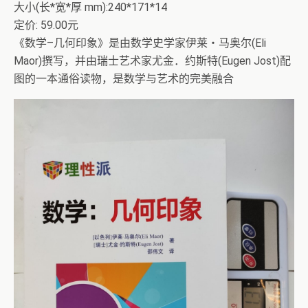
大小(长*宽*厚 mm):240*171*14
定价: 59.00元
《数学–几何印象》是由数学史学家伊莱・马奥尔(Eli
Maor)撰写，并由瑞士艺术家尤金．约斯特(Eugen Jost)配
图的一本通俗读物，是数学与艺术的完美融合