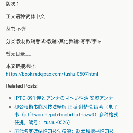
版次:1
正文语种:简体中文
丛书:不详
分类:教材教辅考试>教辅>其他教辅>写字/字帖
暂无目录……
本文链接地址:
https://book.redqipao.com/tushu-0507.html
Related Posts:
IPTD-891 僕とアンナの甘～い性活 安城アンナ
柳公权楷书临习技法精解 正版 谢楚悦 编著（电子
书（pdf+word+epub+mobi+txt+azw3）多种格式
任挑，编号： tushu-0526）
历代名家碑帖临习技法精解：赵孟頫楷书临习技