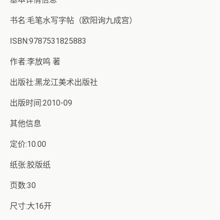
书名:毛笔水写字帖（欧阳询九成宫）
ISBN:9787531825883
作者:李放鸣 著
出版社:黑龙江美术出版社
出版时间:2010-09
其他信息
定价:10.00
纸张:胶版纸
页数:30
尺寸:大16开