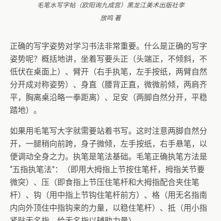
毛笔水写字帖（欧阳询九成宫）黑龙江美术出版社李
放鸣 著
正确的写字姿势对学习书法非常重要。什么是正确的写字
姿势呢？概括地讲，坐着写要头正（头端正，不倾斜，不
低伏在桌面上）、臂开（右手执笔，左手按纸，两臂自然
分开成对称姿势）、身直（腰背正直，微微前倾，两肩齐
平，胸离桌沿略一拳距离）、足安（两脚自然分开，平稳
踏地）。
如果用毛笔写大字就需要站着书写。这时注意两脚自然分
开，一腿稍向前跨，身子微倾，左手按纸，右手悬笔，以
便调动全身之力。执笔是笔法基础。毛笔正确执笔方法是
“五指执笔法”：（即用大拇指上节按住笔杆，拇指关节要
微突）、压（即食指上节压住笔杆和大拇指配合夹住笔
杆）、钩（用中指上节钩住笔杆前方）、格（用无名指南
内向外顶住中指钩来的力量，以稳住笔杆）、抵（用小指
紧贴无名指，给无名指以辅助力量）。…