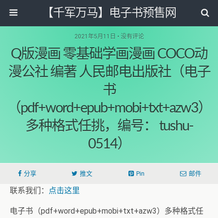
【千军万马】电子书预售网
2021年5月11日 • 没有评论
Q版漫画 零基础学画漫画 COCO动
漫公社 编著 人民邮电出版社（电子
书
（pdf+word+epub+mobi+txt+azw3）
多种格式任挑，编号： tushu-
0514）
分享
推文
Pin
邮件
联系我们：
点击这里
电子书（pdf+word+epub+mobi+txt+azw3）多种格式任