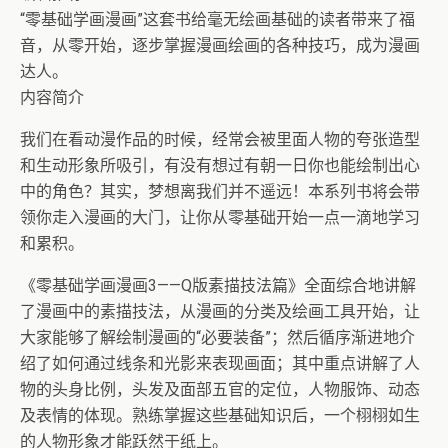
“零基础学画漫画”这套书给毫无绘画基础的读者带来了福
音，从零开始，逐步掌握漫画绘画的各种技巧，成为漫画
达人。
内容简介
我们在看动漫作品的时候，经常会被里面人物的夸张造型
和生动形象所吸引，有没有想过有朝一日你也能绘制出心
中的角色？其实，梦想离我们并不遥远！本系列书将会带
领你走入漫画的大门，让你从零基础开始一点一滴地学习
和累积。
《零基础学画漫画3——Q版素描技法篇》全面综合地讲解
了漫画中的素描技法，从漫画的分类及绘画工具开始，让
大家能够了解绘制漫画的“必要装备”；然后循序渐进地介
绍了如何通过线条和光影来表现画面；其中重点讲解了人
物的头身比例，头发及面部五官的定位，人物服饰、动态
及表情的体现。熟练掌握这些基础知识后，一个栩栩如生
的人物形象才能跃然于纸上。