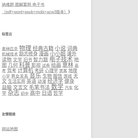
纳难题 图解案例 电子书
（pdf+word+epub+mobi+azw3版本）
》
标签云
物理
小说
经典古籍
词典
奥林匹克
小小姐
励志修身
漫画
课外
机械技术
电子技术
读物
智力题
地
文学
旧书
科普
意林
绘画
图
几何
影视
试卷
高
计算机
驾考
考研
心理学
地理
考
黑客
音乐
生物
天
服饰
小学
男女关系
游戏
经济学
健身
文
英语
生活实用
动漫
数学
益脑
文言文
毛笔书法
化
汽车
杂志
高中
日语
哲学
学
初中
友情链接
网站地图