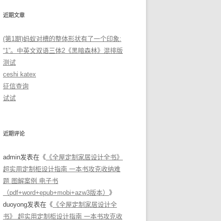
近期文章
(第1期)蚂蚁对槽的整体形状有了一个印象:
“1”。中英文双语三体2《黑暗森林》混排版
测试
ceshi katex
征信查询
试试
近期评论
admin
发表在《
《全屋定制家居设计全书》
超实用定制柜设计指南 一本书攻克收纳难
题 图解案例 电子书
（pdf+word+epub+mobi+azw3版本）
》
duoyong
发表在《
《全屋定制家居设计全
书》 超实用定制柜设计指南 一本书攻克收