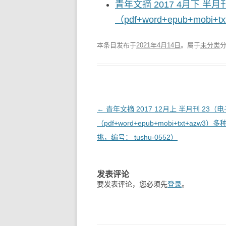
青年文摘 2017 4月下 半
（pdf+word+epub+mobi
本条目发布于
2021年4月14日
。属于
未分类
文
←
青年文摘 2017 12月上 半月刊 23（
章
（pdf+word+epub+mobi+txt+azw3）
导
挑，编号： tushu-0552）
航
发表评论
要发表评论，您必须先
登录
。