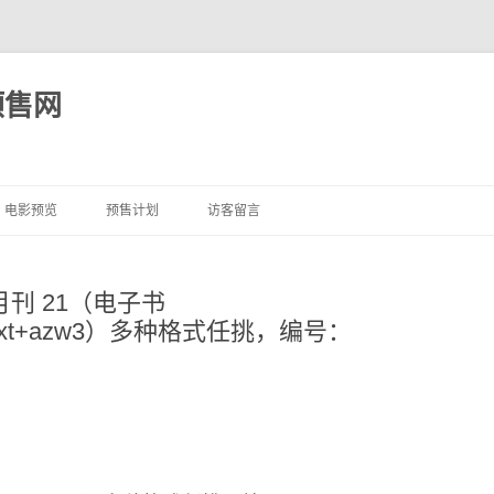
预售网
跳
至
电影预览
预售计划
访客留言
正
文
半月刊 21（电子书
bi+txt+azw3）多种格式任挑，编号：