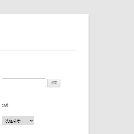
搜
索
：
分类
分
类