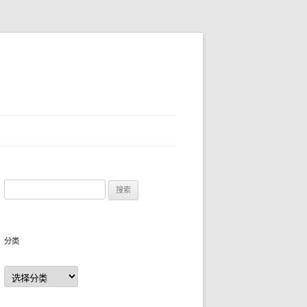
搜
索
：
分类
分
类