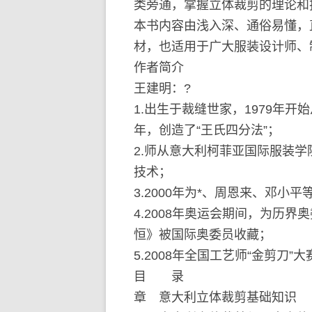
类旁通，掌握立体裁剪的理论和
本书内容由浅入深、通俗易懂，
材，也适用于广大服装设计师、
作者简介
王建明：?
1.出生于裁缝世家，1979年
年，创造了“王氏四分法”；
2.师从意大利柯菲亚国际服装
技术；
3.2000年为*、周恩来、邓
4.2008年奥运会期间，为历
恒》被国际奥委员收藏；
5.2008年全国工艺师“金剪刀”
目 录
章 意大利立体裁剪基础知识