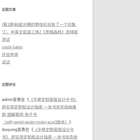
近期文章
(第1期)蚂蚁对槽的整体形状有了一个印象:
“1”。中英文双语三体2《黑暗森林》混排版
测试
ceshi katex
征信查询
试试
近期评论
admin
发表在《
《全屋定制家居设计全书》
超实用定制柜设计指南 一本书攻克收纳难
题 图解案例 电子书
（pdf+word+epub+mobi+azw3版本）
》
duoyong
发表在《
《全屋定制家居设计全
书》 超实用定制柜设计指南 一本书攻克收