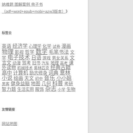
纳难题 图解案例 电子书
（pdf+word+epub+mobi+azw3版本）
》
标签云
经济学
英语
漫画
心理学
化学
试卷
物理
数学
毛笔书法
影视
哲学
文
电子技术
日语
文
学
游戏
男女关系
言文
驾考
课
旧书
地理
动漫
汽车
高考
经典古籍
外读物
机械技术
奥林匹克
意林
高中
计算机
词典
励志修身
音乐
小说
小小姐
绘画
天文
初中
科普
健身益脑
地图
几何
考研
黑客
杂志
智力题
生物
生活实用
服饰
小学
友情链接
网站地图