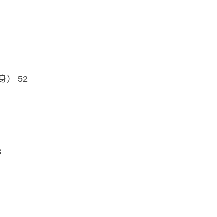
） 52
8