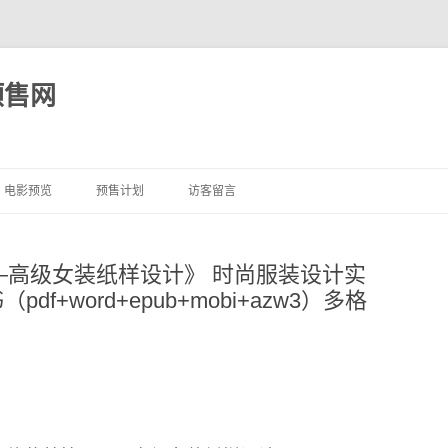
预售网
跳
至
电影预览
预售计划
访客留言
正
文
—高级女装纸样设计》 时尚服装设计实
df+word+epub+mobi+azw3）多格