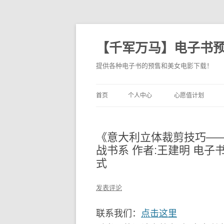
【千军万马】电子书
提供各种电子书的预售和美女电影下载！
首页
个人中心
心愿值计划
《意大利立体裁剪技巧—
战书系 作者:王建明 电子书（p
式
发表评论
联系我们：
点击这里