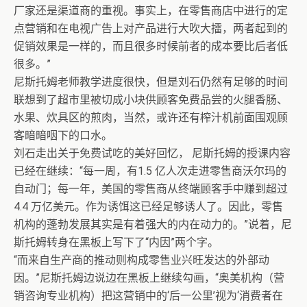
厂家还是渠道商的重视。事实上，在零售商店中进行的定
点营销和在电视广告上对产品进行大吹大擂，两者起到的
促销效果是一样的，而且很多时候前者的成本要比后者低
很多。”
尼斯托姆老师教学进度很快，但是刘石仍然有足够的时间
联想到了超市里被切成小块供顾客免费品尝的火腿香肠、
水果、炊具区的煎肉，当然，或许还有榨汁机前面围观顾
客暗暗咽下的口水。
刘石走出关于免费试吃的美好回忆， 尼斯托姆的授课内容
已经在继续：“每一周，有1.5 亿人次走进零售商沃尔玛的
自动门；每一年，美国的零售商从终端顾客手中赚到超过
4.4 万亿美元。作为诱饵这已经足够诱人了。因此，零售
机构的蓬勃发展其实是有着强大的内在动力的。”说着，尼
斯托姆转身在黑板上写下了“内因”两个字。
“而来自生产商的推动则构成零售业兴旺发达的外部动
因。”尼斯托姆边说边在黑板上继续勾画，“奥美机构（营
销咨询专业机构）把这营销中的‘后一公里’视为‘消费者在