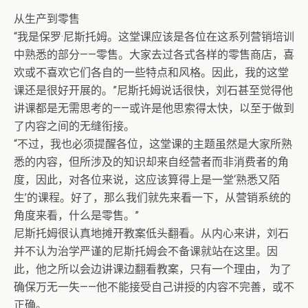
从生产到零售
“我是保罗·尼斯托姆。这堂课应该是各位在这系列营销培训
中熟悉的部分——零售。大家去过各式各样的零售商店，喜
欢或不喜欢它们各自的一些特点和风格。因此，我的这堂
课还是很好开展的。”尼斯托姆说话很快，刘石甚至觉得他
讲课都是无需思考的——或许是他思索得太快，以至于做到
了内容之间的无缝衔接。
“不过，我也必须提醒各位，这堂课的主题虽然是大家所熟
悉的内容，但所涉及的知识却来自经营者而非消费者的角
度，因此，对各位来说，这应该算得上是一堂‘熟悉又陌
生’的课程。好了，那么我们就先来看一下，从营销系统的
角度来看，什么是零售。”
尼斯托姆很认真地摊开教案低头翻看。从内心来讲，刘石
并不认为治学严谨的尼斯托姆会不备课就站在这里。因
此，他之所以会边讲课边翻看教案，只有一个理由， 为了
确保万无一失——他不能接受自己讲授的内容不完善，或不
正确。