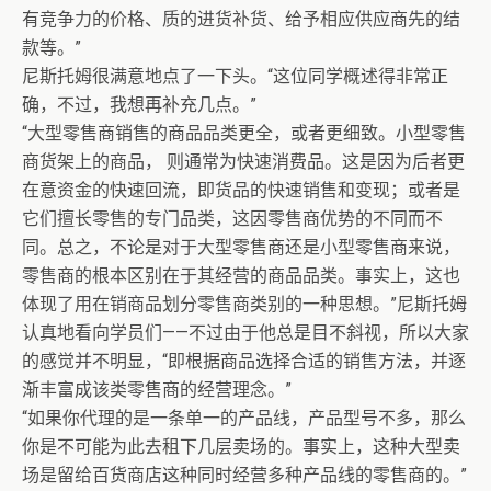
有竞争力的价格、质的进货补货、给予相应供应商先的结
款等。”
尼斯托姆很满意地点了一下头。“这位同学概述得非常正
确，不过，我想再补充几点。”
“大型零售商销售的商品品类更全，或者更细致。小型零售
商货架上的商品， 则通常为快速消费品。这是因为后者更
在意资金的快速回流，即货品的快速销售和变现；或者是
它们擅长零售的专门品类，这因零售商优势的不同而不
同。总之，不论是对于大型零售商还是小型零售商来说，
零售商的根本区别在于其经营的商品品类。事实上，这也
体现了用在销商品划分零售商类别的一种思想。”尼斯托姆
认真地看向学员们——不过由于他总是目不斜视，所以大家
的感觉并不明显，“即根据商品选择合适的销售方法，并逐
渐丰富成该类零售商的经营理念。”
“如果你代理的是一条单一的产品线，产品型号不多，那么
你是不可能为此去租下几层卖场的。事实上，这种大型卖
场是留给百货商店这种同时经营多种产品线的零售商的。”