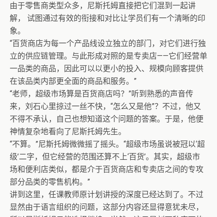
由于零售商类型众多，尼斯托姆直接把它们混到一起讲
解， 试图通过有效的衔接和对比让学员们有一个清晰的印
象。
“百货商店为每一个产品线设立独立的部门，对它们进行独
立的供应链管理。与此形成对照的是专卖店——它们经营单
一品类的商品，因此可以以更小的投入、规模向顾客提供
在该品类内部更全面的商品和服务。”
“老师，超级市场算是百货商店吗？”听到熟悉的声音传
来，刘石心里掠过一丝不快，“怎么又是他”？不过，他又
不得不承认，自己也想知道这个问题的答案。于是，他便
神情复杂地看向了尼斯托姆先生。
“不算。”尼斯托姆微微摇了摇头。“超级市场虽说被冠以‘超
级’二字，但它经营的范围还算不上‘百货’。其实，超级市
场和便利店类似，都是介于百货商店和专卖店之间的专攻
部分品类的零售机构。”
讲到这里，任课教师原计划讲授的深度已经达到了。不过
显然由于语言组织的问题，这部分内容还显得意犹未尽，