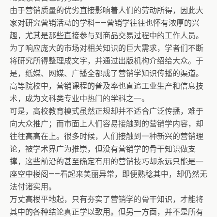
由于营销质量的优劣直接影响着人们的劳动所得，因此大
家对研究营销活动的学科——营销学往往也怀有浓厚的兴
趣，尤其是那些直接参与到商品交易过程中的工作人员。
为了响应庞大的市场对相关知识的巨大需求，学者们不断
将研究所得整理成文字，并通过出版机构介绍给大众。于
是，纸媒、网媒、广播全都成了营销学知识传播的渠道。
高等院校中，营销课程的普及率也直追工业生产和信息技
术，成为文科类专业中热门的学科之一。
可是，高校教育模式虽然正规却并不适合广泛传播，难于
向大众推广；而市面上人们容易接触到的营销学内容，却
往往高高在上。很多时候，人们接触到一种新兴的营销理
论，被学术界广为推崇，但没有营销学的骨干知识做支
撑，这些前沿的甚至确定有用的营销技巧却永远只能是一
座空中楼阁——看起来美丽异常，即便熟稔其中，却仍然无
法付诸实用。
万丈高楼平地起，只有夯实了营销学的骨干知识，才能将
其中的各种结论真正学以致用。但另一方面，并不是所有