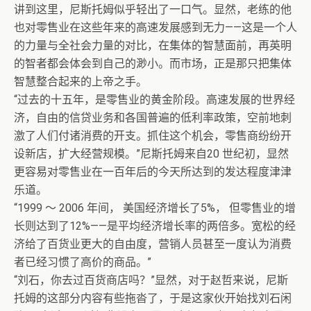
讲到这里，尼斯托姆似乎轻出了一口气。显然，老练的他
也对零售业在这些年来的高速发展感到无力——这是一个人
的力量与全社会力量的对比，在集体的智慧面前，再英明
的智者都会体会到自己的渺小。而市场，正是那只把集体
智慧整合起来的上帝之手。
“过去的十五年，是零售业的黄金阶段。高速发展的世界经
济，自由的信贷业务和各国普遍的低利率政策，空前地刺
激了人们付诸消费的开支。抓住这个机会，零售商纷纷开
设新店，扩大经营规模。”尼斯托姆来自20 世纪初，显然
更容易对零售业在一百年后的今天所达到的发达程度津津
乐道。
“1999 ～ 2006 年间， 美国经济增长了5%， 但零售业的增
长则达到了12%——是平均经济增长率的两倍多。宽松的经
济给了百货业更大的自由度，营销人员甚至一度认为消费
者已经习惯了高价的商品。”
“刘石，你去过百货商店吗？”显然，对于赵哲来说，尼斯
托姆的这部分内容有些拖沓了，于是这家伙开始找刘石闲