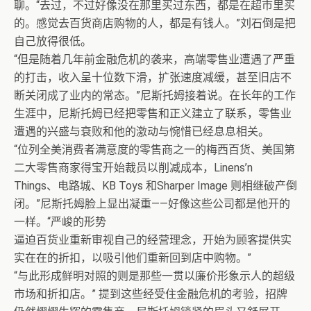
聊。“去过，不过好像没在那里买过东西，都是在超市里买
的。感觉去百货商店购物的人，都是有钱人。”刘石倒是把
自己放得很低。
“但是随着几年前金融危机的袭来，高端零售业遭遇了严重
的打击，收入呈十位数下滑，扩张速度减缓，甚至旧店不
断关闭成了业内的常态。”尼斯托姆接着说。在长年的工作
生涯中，尼斯托姆已经把零售和正义建立了联系，零售业
遭遇的兴盛与衰败和他的激动与惋惜已经息息相关。
“位列全美消费者满意度的零售商之一的梅西百货、美国第
二大零售商家得宝开始裁员以削减成本，Linens’n
Things、电路城、KB Toys 和Sharper Image 则相继破产倒
闭。”尼斯托姆脸上显出凝重——好像这些公司都是他开的
一样。“严峻的形势
逼迫百货业重新审视自己的经营理念，开始为顾客提供实
实在在的折扣，以吸引他们重新回到店中购物。”
“与此形成鲜明对照的则是那些一贯以廉价形象示人的超级
市场和折扣店。” 提到这些经受住金融危机的考验，招牌