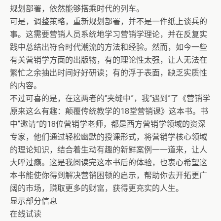
规划部署，依然能够搭乘时代的列车。
可是，调整策略，重新规划部署，并不是一件纸上谈兵的
事。这需要营销人员系统地学习营销学理论，并在反复实
践中总结出符合时代潮流的方法和经验。然而，如今一些
有关营销学方面的出版物，有的理论性太强，让人无法在
繁忙之余抽出时间好好研读；有的浮于表面，缺乏实质性
的内容。
不过可喜的是，在这两者的“夹缝中”，我“遇到”了《营销学
原来这么有趣：颠覆传统教学的18堂营销课》这本书。书
中“邀请”的18位营销学老师，都是西方营销学领域的资深
专家，他们通过轻松幽默的授课形式，将营销学核心领域
的理论知识，结合着生动有趣的新鲜案例一一道来，让人
大呼过瘾。这是我阅读完这本书后的体验，也衷心希望这
本书能使你得到解决营销困顿的启示，帮助你去开拓更广
阔的市场，赚取更多的财富，获得更充实的人生。
显示部分信息
在线试读