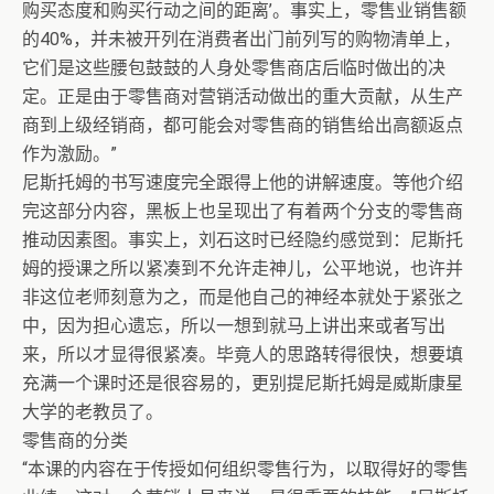
购买态度和购买行动之间的距离’。事实上，零售业销售额
的40%，并未被开列在消费者出门前列写的购物清单上，
它们是这些腰包鼓鼓的人身处零售商店后临时做出的决
定。正是由于零售商对营销活动做出的重大贡献，从生产
商到上级经销商，都可能会对零售商的销售给出高额返点
作为激励。”
尼斯托姆的书写速度完全跟得上他的讲解速度。等他介绍
完这部分内容，黑板上也呈现出了有着两个分支的零售商
推动因素图。事实上，刘石这时已经隐约感觉到：尼斯托
姆的授课之所以紧凑到不允许走神儿，公平地说，也许并
非这位老师刻意为之，而是他自己的神经本就处于紧张之
中，因为担心遗忘，所以一想到就马上讲出来或者写出
来，所以才显得很紧凑。毕竟人的思路转得很快，想要填
充满一个课时还是很容易的，更别提尼斯托姆是威斯康星
大学的老教员了。
零售商的分类
“本课的内容在于传授如何组织零售行为，以取得好的零售