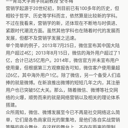
——青岛大学商学院副教授 全冬梅
营销学起源于20世纪初，到目前已有100多年的历史，但
相较于哲学、历史等学科而言，依然算是比较新的学科。
不过在我看来，营销学的新，还体现在不断地与时俱进、
紧跟时代潮流方面。虽然其他学科也在随着时代的发展而
发展，但都不及营销学发展之迅速。
举个简单的例子，2013年7月25日，微信宣布其中国大陆
用户超过4亿；2013年8月15日，微信的海外用户超过了1
亿，合计已达5亿用户。2014年，微信官方并未宣布用户
使用量，但根据第三方观察报告可知，微信客户使用量超
过6亿，其中海外用户1亿。除了微信，另一个备受人们追
捧的就是微博。在新浪推出微博的短短几年之内，其注册
用户也已突破5亿大关。那么，随着微信、微博等社交网
络的火爆，顺势而来的就是网络营销以及相关的理论体系
搭建。
众所周知，微信、微博发展至今已不再是社交网络这么简
单，它们是各色商家目光的聚集地，是他们各自实战营销
策略的商业舞台。在这样的舞台上，不存在距离的限制，