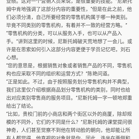
业绩。这对一个营销人员来说，是很重要的技能。”尼斯托
姆中肯地强调了这部分内容的重要性，“但是在此之前，他
们必须分清，自己所要经营的零售机构属于哪一种类别。
毕竟不同类别的零售机构，有着并不一致的经营方略。”
“零售机构的分类，可以从服务入手，也可以从产品入
手。”讲到这里的时候，尼斯托姆破天荒地想了一会儿。或
许是在思索如何引入这部分内容更便于学员记忆吧，刘石
心想。
“您的意思是，根据销售对象或者销售产品的不同，零售机
构也应采取不同的组织和运营方式？”陈艳问道。
“正是如此。不过，由于按照服务划分零售机构并不典型，
我们这里仅介绍根据商品划分零售机构的类别，同时也给
出对应类别零售商的服务项目。”尼斯托姆一字一顿地郑重
给出了结论。
“比如，贵校门前的小商店和两个街区以外的商厦，除却规
模的不同外，它们的不同是什么？”尼斯托姆的课堂提问很
神奇，人们甚至觉察不到他在转动脸的朝向，他却能让所
有人都觉得，他直视的对象就是你。因此，连坐在两侧和