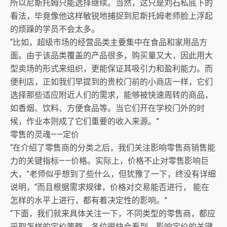
所以尼斯托姆只能选择继续。当然，这只是刘石私底下的
看法，毕竟像他这样敏锐地捕捉到尼斯托姆老师脸上浮起
的烦躁的学员不会太多。
“比如，超级市场的经营品类主要集中在食品和家用品方
面。由于该品类覆盖的产品很多，购买量又大，因此用大
型卖场的形式来组织，更能保证其吸引力和盈利能力。而
便利店，正如我们早提到的贵校门前的小商店一样，它们
选择那些适应附近人们的需求，能够被快速周转的商品，
如香烟、饮料、方便食品等。当它们开在学校门外的时
候，作业本则成了它们重要的收入来源。”
零售的灵魂——定价
“在介绍了零售商的分类之后，我们关注影响零售商销售能
力的关键指标——价格。实际上，价格不止对零售影响巨
大，”老师似乎想到了些什么，但犹豫了一下，终没有详细
说明，“而且根据需求规律，价格对交易能否进行， 能在
怎样的水平上进行，都有着决定性的影响。”
“下面，我们就来具体关注一下，不同类型的零售商，都应
采取怎样的定价策略。各位很快会看到，影响定价的关键