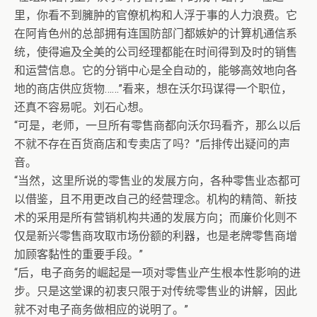
里，你看不到臃肿的官僚机构和人浮于事的人力浪费。它
在阿肯色州的总部拥有连国防部门都嫉妒的计算机通信系
统，使得遍及全美的公司经理都能在时间得到及时的销售
和运营信息。它的分销中心是全自动的，能够高效地向各
地的商店供应货物……”看来，想在沃尔玛谋得一个职位，
还真不容易呢。刘石心想。
“可是，老师，一旦所有零售商都向沃尔玛看齐，那么以后
不就不存在百货商店和专卖店了吗？”后排传出疑问的声
音。
“当然，这里所说的零售业的发展方向，各种零售业态都可
以借鉴，且不用更改自己的经营理念。机构的精简、新技
术的采用是所有营销机构共通的发展方向；而廉价化则不
仅是新兴零售商攻取市场份额的利器，也是老牌零售商增
加顾客黏性的重要手段。”
“后，电子商务的崛起是一项对零售业产生根本性影响的进
步。只是这堂课的初衷只限于对传统零售业的讲解，因此
就不对电子商务做相应的说明了。”