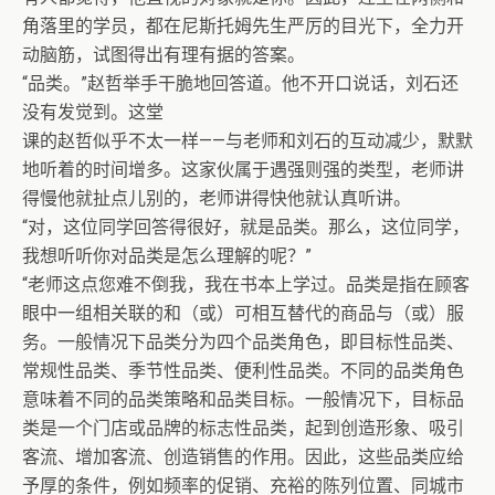
角落里的学员，都在尼斯托姆先生严厉的目光下，全力开
动脑筋，试图得出有理有据的答案。
“品类。”赵哲举手干脆地回答道。他不开口说话，刘石还
没有发觉到。这堂
课的赵哲似乎不太一样——与老师和刘石的互动减少，默默
地听着的时间增多。这家伙属于遇强则强的类型，老师讲
得慢他就扯点儿别的，老师讲得快他就认真听讲。
“对，这位同学回答得很好，就是品类。那么，这位同学，
我想听听你对品类是怎么理解的呢？”
“老师这点您难不倒我，我在书本上学过。品类是指在顾客
眼中一组相关联的和（或）可相互替代的商品与（或）服
务。一般情况下品类分为四个品类角色，即目标性品类、
常规性品类、季节性品类、便利性品类。不同的品类角色
意味着不同的品类策略和品类目标。一般情况下，目标品
类是一个门店或品牌的标志性品类，起到创造形象、吸引
客流、增加客流、创造销售的作用。因此，这些品类应给
予厚的条件，例如频率的促销、充裕的陈列位置、同城市