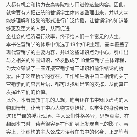
人都有机会和精力去高等院校专门进修这些内容。因此，
就需要有人把正统的营销学主体内容整理出来，并以大众
能够理解和接受的形式进行广泛传播，让营销学的知识能
够惠及更大的人群，从而促进
全社会的经济运行效率，终带给人们一个富足的人生。
本书在营销学的体系中优选了18个知识主题，基本覆盖了
现代营销学的主要内容，并以这些知识点为中心，引申出
与之相关的外围知识，终发散成了18堂营销学主体课程，
为大众架设了一座连接营销学骨干知识和前沿结论的桥
梁。由于这座桥梁的存在，工作和生活中口口相传的关于
营销学问的只言片语，都可以找到足够的支撑，从而真正
发挥出它们的价值。
此外，本着寓教于乐的思想，笔者还在书中糅以虚构的人
物和情节，让若干中心人物贯穿始终，以学生的身份亲历
这18堂课的授业现场。主人公们性格各异，思想真实，在
翻阅本书时，读者很容易在他们身上发现自己的影子。事
实上，让虚构的主人公成为读者在书中的化身，正是笔者