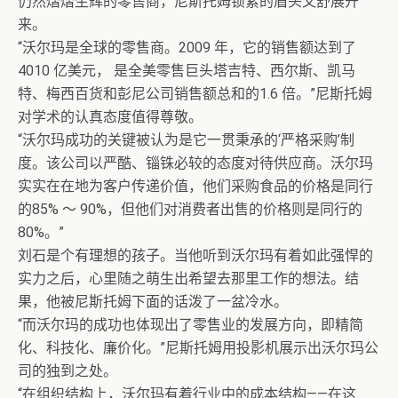
仍然熠熠生辉的零售商，尼斯托姆锁紧的眉头又舒展开
来。
“沃尔玛是全球的零售商。2009 年，它的销售额达到了
4010 亿美元， 是全美零售巨头塔吉特、西尔斯、凯马
特、梅西百货和彭尼公司销售额总和的1.6 倍。”尼斯托姆
对学术的认真态度值得尊敬。
“沃尔玛成功的关键被认为是它一贯秉承的‘严格采购’制
度。该公司以严酷、锱铢必较的态度对待供应商。沃尔玛
实实在在地为客户传递价值，他们采购食品的价格是同行
的85% ～ 90%，但他们对消费者出售的价格则是同行的
80%。”
刘石是个有理想的孩子。当他听到沃尔玛有着如此强悍的
实力之后，心里随之萌生出希望去那里工作的想法。结
果，他被尼斯托姆下面的话泼了一盆冷水。
“而沃尔玛的成功也体现出了零售业的发展方向，即精简
化、科技化、廉价化。”尼斯托姆用投影机展示出沃尔玛公
司的独到之处。
“在组织结构上，沃尔玛有着行业中的成本结构——在这