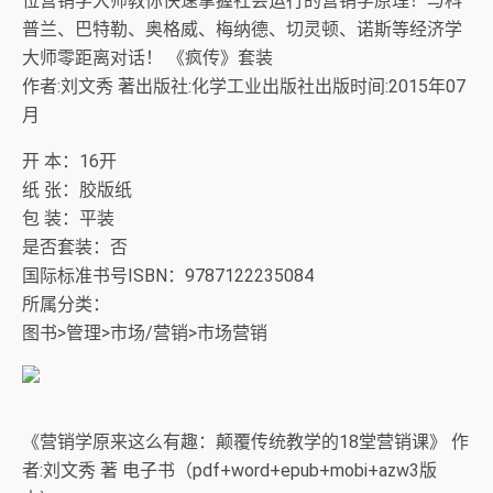
位营销学大师教你快速掌握社会运行的营销学原理！与科
普兰、巴特勒、奥格威、梅纳德、切灵顿、诺斯等经济学
大师零距离对话！ 《疯传》套装
作者:刘文秀 著出版社:化学工业出版社出版时间:2015年07
月
开 本：16开
纸 张：胶版纸
包 装：平装
是否套装：否
国际标准书号ISBN：9787122235084
所属分类：
图书>管理>市场/营销>市场营销
《营销学原来这么有趣：颠覆传统教学的18堂营销课》 作
者:刘文秀 著 电子书（pdf+word+epub+mobi+azw3版