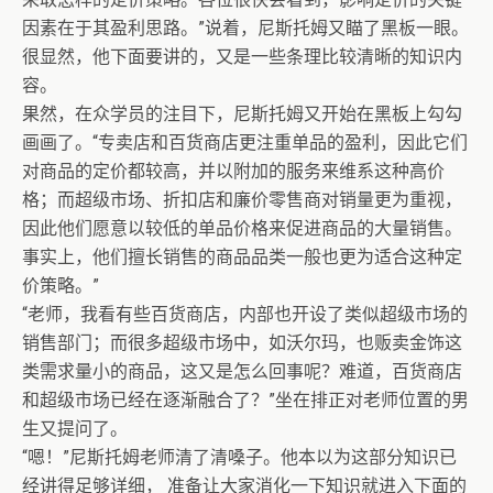
因素在于其盈利思路。”说着，尼斯托姆又瞄了黑板一眼。
很显然，他下面要讲的，又是一些条理比较清晰的知识内
容。
果然，在众学员的注目下，尼斯托姆又开始在黑板上勾勾
画画了。“专卖店和百货商店更注重单品的盈利，因此它们
对商品的定价都较高，并以附加的服务来维系这种高价
格；而超级市场、折扣店和廉价零售商对销量更为重视，
因此他们愿意以较低的单品价格来促进商品的大量销售。
事实上，他们擅长销售的商品品类一般也更为适合这种定
价策略。”
“老师，我看有些百货商店，内部也开设了类似超级市场的
销售部门；而很多超级市场中，如沃尔玛，也贩卖金饰这
类需求量小的商品，这又是怎么回事呢？难道，百货商店
和超级市场已经在逐渐融合了？”坐在排正对老师位置的男
生又提问了。
“嗯！”尼斯托姆老师清了清嗓子。他本以为这部分知识已
经讲得足够详细， 准备让大家消化一下知识就进入下面的