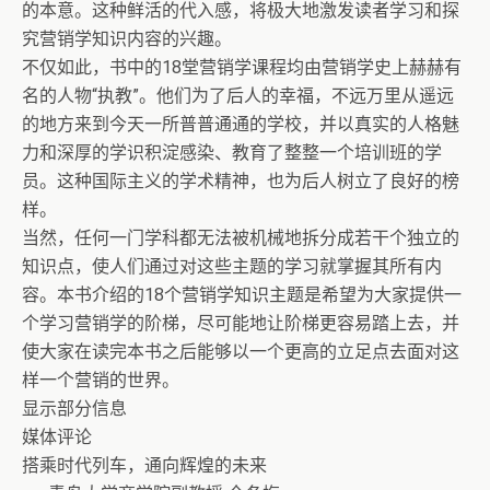
的本意。这种鲜活的代入感，将极大地激发读者学习和探
究营销学知识内容的兴趣。
不仅如此，书中的18堂营销学课程均由营销学史上赫赫有
名的人物“执教”。他们为了后人的幸福，不远万里从遥远
的地方来到今天一所普普通通的学校，并以真实的人格魅
力和深厚的学识积淀感染、教育了整整一个培训班的学
员。这种国际主义的学术精神，也为后人树立了良好的榜
样。
当然，任何一门学科都无法被机械地拆分成若干个独立的
知识点，使人们通过对这些主题的学习就掌握其所有内
容。本书介绍的18个营销学知识主题是希望为大家提供一
个学习营销学的阶梯，尽可能地让阶梯更容易踏上去，并
使大家在读完本书之后能够以一个更高的立足点去面对这
样一个营销的世界。
显示部分信息
媒体评论
搭乘时代列车，通向辉煌的未来