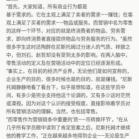
“首先，大家知道，所有商业行为都是
基于需求的。它在主观上满足了卖者的需求——赚钱；在客
观上满足了买者的需求——物品或服务。而营销中名为零售
的这样一个环节，对应的就是终消费者的物品、劳务需
求，即向终消费者直接提供物品与劳务服务的行为。”虽然
很多学生这时还陶醉在尼斯托姆过分迷人的气质、样貌之
中，但刘石、赵哲却没有受到太多的影响。在两人脑中，
零售活动的定义及在营销活动中的定位已经逐渐形成。
“事实上，在目前的经济产业界，无论他们是如何宣称的，
企业生产的目的，很多时候也是的目的，就是赚钱。”尼斯
托姆静静地看了看台下，似乎是想知道，在这些学员中
间，有多少是完全支持他这个论调的，又有多少这时茫然
或漠视。因为对这个认识的接受程度，直接影响着学员对
所有营销活动的理解。当然，也包括零售。
“而零售作为营销链条中重要的‘货——币转换环节’，”在从
几乎所有学员眼中读到了肯定答案之后，尼斯托姆才继续
他的教学工作，“正在越来越多地得到企业——无论是生产