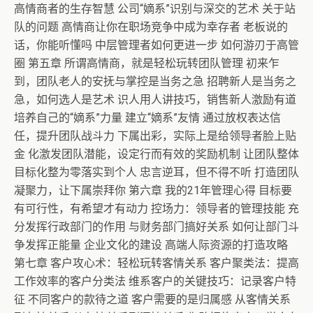
高情商者的生存智慧 公司“嫡系”识别与深交的艺术 关于站
队的问题 高情商让你在职场竞争中成为幸存者 老板说的
话，你能听懂吗 中层管理者如何更进一步 如何游刃于高管
圈 第五章 所谓高情商，就是轻松玩转团队管理 初来乍
到，团队老人的安抚与掌控是当务之急 招聘新人是当务之
急，如何选人是艺术 识人用人讲技巧，销售新人激励有道
培养自己的“嫡系”力量 建立“嫡系”友情 通过放权表达信
任，提升团队战斗力 下属出彩，实际上是给领导者脸上贴
金 化激发团队潜能，设定行而有效的奖励机制 让团队整体
目标化整为零落实到个人 忠言逆耳，但不得不听 打造团队
凝聚力，让下属崇拜你 第六章 我的21年管理心得 目标要
有可行性，有希望才有动力 控场力：领导者的管理技能 充
分发挥行政部门的作用 与财务部门搞好关系 如何让部门斗
争发挥正能量 企业文化的建设 高端人际资源的打造攻略
第七章 客户攻心术：轻松玩转客情关系 客户聚类法：提高
工作效率的客户分类法 维系客户的关键技巧：记录客户特
征 不同客户的款待之道 客户需要的是归属感 从客情关系