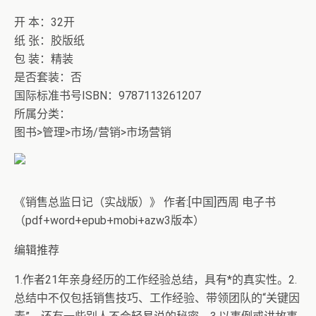
开 本：32开
纸 张：胶版纸
包 装：精装
是否套装：否
国际标准书号ISBN：9787113261207
所属分类：
图书>管理>市场/营销>市场营销
《销售总监日记（实战版）》 作者:[中国]西周 电子书
（pdf+word+epub+mobi+azw3版本）
编辑推荐
1.作者21年亲身经历的工作经验总结，具有*的真实性。2.
总结中不仅包括销售技巧、工作经验、带领团队的“关键因