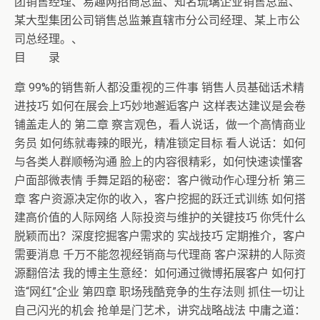
团销售经理、易趣网招商总监、知名琉璃企业销售总监、
某大型集团公司销售总监兼直辖市分公司经理、某上市公
司总经理。、
目 录
章 99%的销售新人都没重视的三件事 销售人员基础话术精
进技巧 如何在展会上巧妙地邂逅客户 这样表达建议是会卷
铺盖走人的 第二章 察言观色，看人说话，做一个高情商业
务员 如何练就毒辣的眼光，精准锁定目标 看人说话：如何
与各类人群顺畅沟通 脸上的内容很精彩，如何快速读懂客
户面部微表情 手舞足蹈的秘密：客户微动作心理分析 第三
章 客户资源决定你的收入，客户挖掘的跃迁式训练 如何搭
建高价值的人际网络 人际投资与维护的关键技巧 你凭什么
脱颖而出？深度挖掘客户需求的 实战技巧 定期推介，客户
需要消息 千万不能忽视经销商与代理商 客户深耕的人际资
源翻倍法 我的博主生意经：如何通过微博拓展客户 如何打
造“网红”企业 第四章 职场残酷竞争的生存法则 抓住一切让
自己闪光的机会 抢单是门艺术，讲究战略战法 中庸之道：