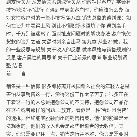
到友情关系 从友情关系到深情关系 你敢拒绝客户？学会有
技巧地说“不”就行了 遇到单身女客户时，你应该怎么办 面
对女性客户时的一些小技巧 第八章 销售总监的谈判课：如
何在谈判中赢得上风 别让不懂职场术语坑了你 遇到高手
时，千万别被迷惑了 面对扯皮问题时的解决办法 客户拖欠
货款的谈判之道 关键时刻亲自出马 第九章 从业21载，我
的一些反思与规划 关于收入的反思 做事风格与销售规划的
反思 客户属性的再思考 关于行业前景的思考 职业规划调
整 结语
前 言
销售是一种信仰 很多即将离开校园踏入社会的年轻人总是
害怕从事销售这一行，觉得这份工作太辛苦了；很多正在
干着这一行的人总是抱怨公司的不支持，抱怨公司产品存
在这样或者那样的问题……放弃，看似是一种“合理且明智”
的选择。但终能够脱颖而出的销售精英，他们的能量是无
法想象的，他们的收入也会是那些退缩者的无数倍。其
实，你只需要记住一点：销售这行并不难，你只是需要时