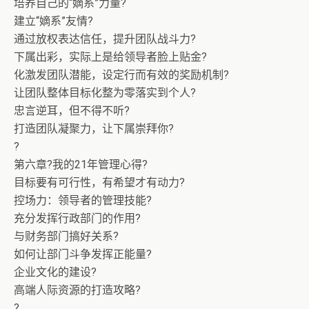
培养自己的“嫡系”力量?
建立“嫡系”友情?
通过放权表达信任，提升团队战斗力?
下属出彩，实际上是给领导者脸上贴金?
化激发团队潜能，设定行而有效的奖励机制?
让团队整体目标化整为零落实到个人?
忠言逆耳，但不得不听?
打造团队凝聚力，让下属崇拜你?
?
第六章?我的21年管理心得?
目标要有可行性，有希望才有动力?
控场力：领导者的管理技能?
充分发挥行政部门的作用?
与财务部门搞好关系?
如何让部门斗争发挥正能量?
企业文化的建设?
高端人际资源的打造攻略?
?