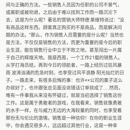
间与正确的方法。一些销售人员因为任职的公司不景气，
或离职或被劝退，之后由于难以找到工作而一路沉沦下
去，这是为什么呢？著名的营销大师特德·莱维特说过：“没
有商品这样东西。顾客真正购买的不是商品，而是解决问
题的办法。”那么，作为销售人员需要的是什么呢？当然也
是方法，不仅仅是销售的方法，而更为重要的是今后的职
业生涯，能在销售行业中立于不败之地，甚至闯出一片属
于自己的辉煌天地。我是西周，一个工作21载的销售人。
从学打海员结，再到今日的领航者，一路上经历过狂风暴
雨 波涛汹涌的危急时刻，也享受过风平浪静 阳光灿烂的日
子。一路走来，有很多后悔的事：也许××公司的案子这么
办就好了，也许跟张总见面没说错话订单就成了……然而，
唯有一件事我从来没有怀疑过，就是当初选择了销售这份
工作。这是属于勇敢者的游戏，在我看来，销售就像勇敢
的水手一样，在与威力无边的大海较量的同时，也享受着
那份无与伦比的激情。销售是一种信仰！在你的职业生涯
中，你会遇见很多人，远远超过其他行业，这是一种幸