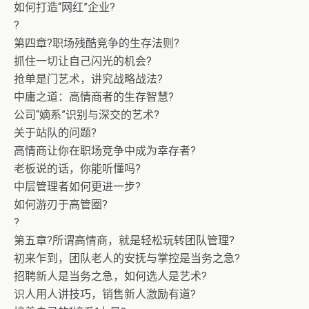
如何打造“网红”企业?
?
第四章?职场残酷竞争的生存法则?
抓住一切让自己闪光的机会?
抢单是门艺术，讲究战略战法?
中庸之道：高情商者的生存智慧?
公司“嫡系”识别与深交的艺术?
关于站队的问题?
高情商让你在职场竞争中成为幸存者?
老板说的话，你能听懂吗?
中层管理者如何更进一步?
如何游刃于高管圈?
?
第五章?所谓高情商，就是轻松玩转团队管理?
初来乍到，团队老人的安抚与掌控是当务之急?
招聘新人是当务之急，如何选人是艺术?
识人用人讲技巧，销售新人激励有道?