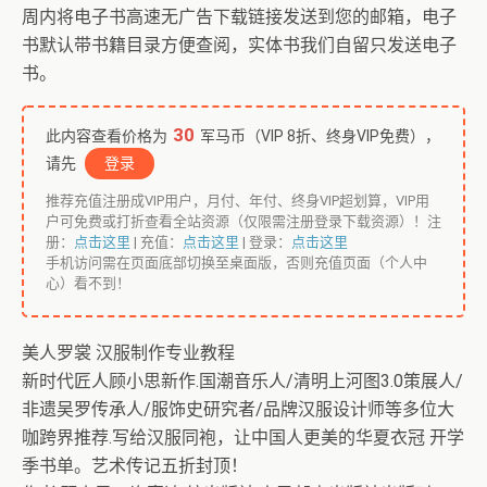
周内将电子书高速无广告下载链接发送到您的邮箱，电子
书默认带书籍目录方便查阅，实体书我们自留只发送电子
书。
30
此内容查看价格为
军马币（VIP 8折、终身VIP免费），
请先
登录
推荐充值注册成VIP用户，月付、年付、终身VIP超划算，VIP用
户可免费或打折查看全站资源（仅限需注册登录下载资源）！注
册：
点击这里
| 充值：
点击这里
| 登录：
点击这里
手机访问需在页面底部切换至桌面版，否则充值页面（个人中
心）看不到！
美人罗裳 汉服制作专业教程
新时代匠人顾小思新作.国潮音乐人/清明上河图3.0策展人/
非遗吴罗传承人/服饰史研究者/品牌汉服设计师等多位大
咖跨界推荐.写给汉服同袍，让中国人更美的华夏衣冠 开学
季书单。艺术传记五折封顶！