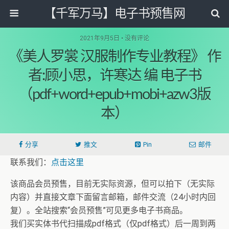
【千军万马】电子书预售网
2021年9月5日 • 没有评论
《美人罗裳 汉服制作专业教程》 作
者:顾小思，许寒达 编 电子书
（pdf+word+epub+mobi+azw3版
本）
分享
推文
Pin
邮件
联系我们：
点击这里
该商品会员预售，目前无实际资源，但可以拍下（无实际
内容）并直接文章下面留言邮箱，邮件交流（24小时内回
复）。全站搜索“会员预售”可见更多电子书商品。
我们买实体书代扫描成pdf格式（仅pdf格式）后一周到两