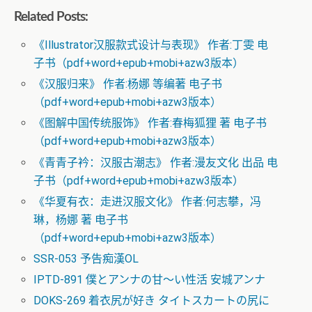
Related Posts:
《Illustrator汉服款式设计与表现》 作者:丁雯 电
子书（pdf+word+epub+mobi+azw3版本）
《汉服归来》 作者:杨娜 等编著 电子书
（pdf+word+epub+mobi+azw3版本）
《图解中国传统服饰》 作者:春梅狐狸 著 电子书
（pdf+word+epub+mobi+azw3版本）
《青青子衿：汉服古潮志》 作者:漫友文化 出品 电
子书（pdf+word+epub+mobi+azw3版本）
《华夏有衣：走进汉服文化》 作者:何志攀，冯
琳，杨娜 著 电子书
（pdf+word+epub+mobi+azw3版本）
SSR-053 予告痴漢OL
IPTD-891 僕とアンナの甘～い性活 安城アンナ
DOKS-269 着衣尻が好き タイトスカートの尻に