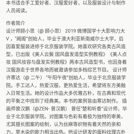
本书适合手工爱好者、汉服爱好者，以及服装设计与制作
人员阅读。
作者简介
设计师顾小思（@ 顾小思） 2019 微博国学十大影响力大
V ，“阙阁”创始人，毕业于澳大利亚新南威尔士大学，后
因喜爱服装进修于北京服装学院。她喜欢研究各类古风造
型，已出版《美人云鬓 国风盘发造型实例教程》《美人点
妆 国风妆容与盘发实例教程》两本古风造型书，也因身着
汉服游走于世界各地而被邀请参加多档综艺节目。 设计师
许寒达（@ 二午） “午阳午夜”创始人，毕业于北京服装学
院。手工达人，热爱汉服，更热爱生活，希望将东方美融
入日常生活。她的设计作品大多优雅古朴，在古典和现代
的平衡之中找到了经典美。本书的案例皆由寒达制作。 插
画师曾汉鹏（@ZEN- 曾汉鹏） 曾任“楚和听香”设计师，毕
业于北京服装学院。对图案与色彩有着极为独特的审美，
尤其擅长图案的绘制，认为丝麻等织物有着天然的亲和
力，草木染的能力相当出色。他设计研发的面料纹理古朴