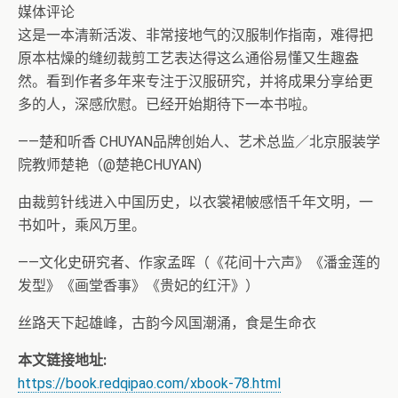
媒体评论
这是一本清新活泼、非常接地气的汉服制作指南，难得把
原本枯燥的缝纫裁剪工艺表达得这么通俗易懂又生趣盎
然。看到作者多年来专注于汉服研究，并将成果分享给更
多的人，深感欣慰。已经开始期待下一本书啦。
——楚和听香 CHUYAN品牌创始人、艺术总监／北京服装学
院教师楚艳（@楚艳CHUYAN)
由裁剪针线进入中国历史，以衣裳裙帔感悟千年文明，一
书如叶，乘风万里。
——文化史研究者、作家孟晖（《花间十六声》《潘金莲的
发型》《画堂香事》《贵妃的红汗》）
丝路天下起雄峰，古韵今风国潮涌，食是生命衣
本文链接地址:
https://book.redqipao.com/xbook-78.html