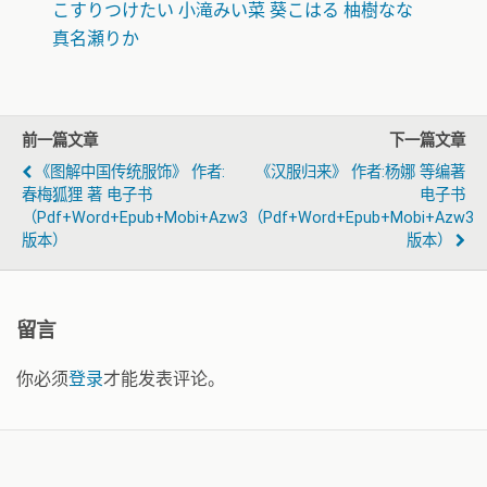
こすりつけたい 小滝みい菜 葵こはる 柚樹なな
真名瀬りか
前一篇文章
下一篇文章
《图解中国传统服饰》 作者:
《汉服归来》 作者:杨娜 等编著
春梅狐狸 著 电子书
电子书
（pdf+word+epub+mobi+azw3
（pdf+word+epub+mobi+azw3
版本）
版本）
留言
你必须
登录
才能发表评论。