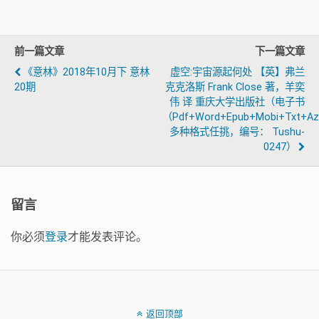
前一篇文章
下一篇文章
《意林》2018年10月下 意林
虚空:宇宙源起何处 【英】弗兰
20期
克克洛斯 Frank Close 著，羊奕
伟 译 重庆大学出版社（电子书
（pdf+word+epub+mobi+txt+a
多种格式任挑，编号： Tushu-
0247）
留言
你必须
登录
才能发表评论。
返回顶部