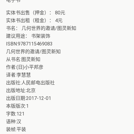
电子书
实体书出售（押金）： 80元
实体书出租（租金）： 4元
书名： 几何世界的邀请/图灵新知
建议用途： 书架装饰
ISBN:9787115469083
几何世界的邀请/图灵新知
从书名:图灵新知
作者:(日)小平邦彦
译者:李慧慧
出版社:人民邮电出版社
出版地址:北京
出版日期:2017-12-01
本版版次:1
字数:121
语种:汉
装帧:平装