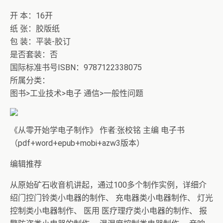
开 本：16开
纸 张：胶版纸
包 装：平装-胶订
是否套装：否
国际标准书号ISBN：9787122338075
所属分类：
图书>工业技术>电子 通信>一般性问题
《从零开始学电子制作》 作者:张校铭 主编 电子书
（pdf+word+epub+mobi+azw3版本）
编辑推荐
从原始矿石收音机讲起，通过100多个制作实例，详细介
绍门控门铃类小电器的制作、 充电器类小电器制作、 灯光
控制类小电器制作、 医用 医疗理疗类小电器的制作、 报