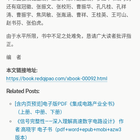
还有寇冠徽、张振文、张校珩、曹振华、孔凡桂、孔祥
涛、曹振宇、焦凤敏、张胤涵、曹祥、王桂英、王可山、
赵书芬、张伯虎。
由于水平所限，书中不足之处难免，恳请广大读者批评指
正。
编 者
本文链接地址:
https://book.redqipao.com/xbook-00092.html
Related Posts:
[含内页预览]电子版PDF《集成电路产业全书》
（上册、中册、下册）
《信号完整性——深入理解高速数字电路设计》 作
者:高晓宇 电子书（pdf+word+epub+mobi+azw3
版本）