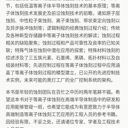
节，包括低温等离子体半导体蚀刻技术的基本原理；等离
子体蚀刻技术发展史及前沿蚀刻技术的前瞻，诸如原子层
蚀刻、中性粒子束蚀刻、离子束蚀刻、带状束定向蚀刻以
及异步脉冲蚀刻等；逻辑制程的经典蚀刻过程介绍；传统
及各种新型存储器中等离子体蚀刻技术的解读；蚀刻过程
相关的缺陷聚焦；蚀刻过程和产品可靠性及良率的已知关
联；特殊气体在蚀刻中潜在应用的探索；特殊材料蚀刻的
综述涉及了三五族元素、石墨烯、黑磷、拓扑材料以及自
组装材料等；先进控制过程在等离子体蚀刻过程中应用涵
盖了等离子体蚀刻过程的模型建立，已公开的先进控制技
术实例，未来可能的黑灯工厂的全厂控制系统的架构。
本书是年轻的蚀刻团队在百忙之中历时两年笔耕不辍。希
望这本书对于等离子体蚀刻在高端半导体制造中的研发和
应用能够管窥一斑，也希望它能成为有意愿致力于半导体
高端制造等离子体蚀刻工艺应用的工程人员的参考书籍。
因经验有限，不妥之处，还请诸位专家、学者及工程技术