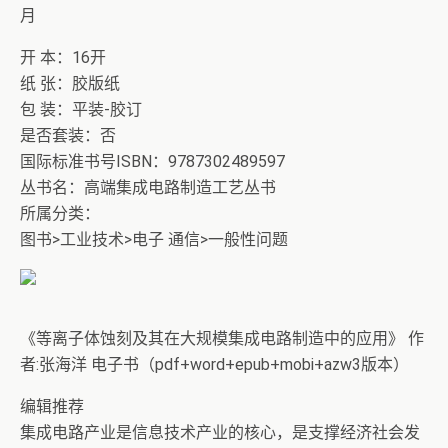
月
开 本：16开
纸 张：胶版纸
包 装：平装-胶订
是否套装：否
国际标准书号ISBN：9787302489597
丛书名：高端集成电路制造工艺丛书
所属分类：
图书>工业技术>电子 通信>一般性问题
《等离子体蚀刻及其在大规模集成电路制造中的应用》 作
者:张海洋 电子书（pdf+word+epub+mobi+azw3版本）
编辑推荐
集成电路产业是信息技术产业的核心，是支撑经济社会发