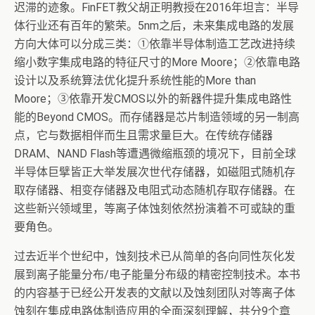
迟滞的迹象。FinFET教父胡正明教授在2016年坦言：半导
体行业还有百年的繁荣。5nm之后，未来集成电路的发展
方向大体可以分成三类：①依靠半导体制造工艺改进持续
缩小数字集成电路的特征尺寸的More Moore；②依靠电路
设计以及系统算法优化提升系统性能的More than
Moore；③依靠开发CMOS以外的新器件提升集成电路性
能的Beyond CMOS。而存储器是芯片制造领域的另一制高
点，它与数据相伴而生且需求量巨大。在传统存储器
DRAM、NAND Flash等遭遇微缩瓶颈的境况下，目前全球
半导体巨擘皆正大举发展次世代存储器，如磁阻式随机存
取存储器、相变存储器及电阻式动态随机存取存储器。在
这些新兴领域里，等离子体蚀刻依然扮演着不可或缺的重
要角色。
过去近半个世纪中，蚀刻技术已从简单的各向同性灰化发
展到离子能量分布/电子能量分布级的精密控制技术。本书
的内容基于已经公开发表的文献以及蚀刻团队对等离子体
蚀刻在集成电路体制造应用的全面深刻理解，共分9个章