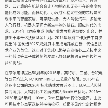
期望已经使世界半导体行业成为蓝海。芯片技术、传感
器、云计算的有机结合会让万物相连和无处不在的高度智
能化成为可能。而低功耗、小尺寸和稳定性强的芯片是实
现未来的智能家居、可穿戴设备、无人驾驶汽车、多轴无
人飞行器、机器人厨师等新生事物的基石。顺应时代的需
求，2014年《国家集成电路产业发展推进纲要》出台，并
推出十年千亿扶植基金计划。2015年政府工作报告中首次
提出“中国制造2025”规划,其中集成电路放在新一代信息技
术产业的首位。这些对于集成电路制造业核心工艺技术之
一的低温等离子体蚀刻的发展无疑既是机遇又是严峻的考
验和挑战。
在摩尔定律提出50周年的2015年，英特尔、三星、台积电
等公司均进入14/16nm FinFET工艺量产阶段。2016年在
台积电公司的2020年技术路线发展蓝图上，EUV工艺因其
提高密度、大幅简化工艺而次成为5nm量产标配。2016—
2020年这5年间，10nm、7nm甚至5nm将依次量产，由此
可见技术节点更迭依然摧枯拉朽，丝毫不见摩尔定律脚步