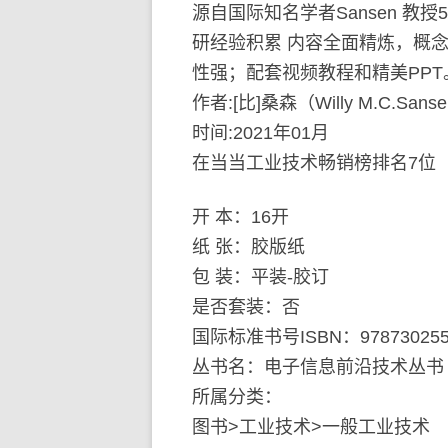
源自国际知名学者Sansen 教
研经验积累 内容全面精炼，概
性强；配套视频教程和精美PPT
作者:[比]桑森（Willy M.C
时间:2021年01月
在当当工业技术畅销榜排名7位
开 本：16开
纸 张：胶版纸
包 装：平装-胶订
是否套装：否
国际标准书号ISBN：978730255
丛书名：电子信息前沿技术丛书
所属分类：
图书>工业技术>一般工业技术