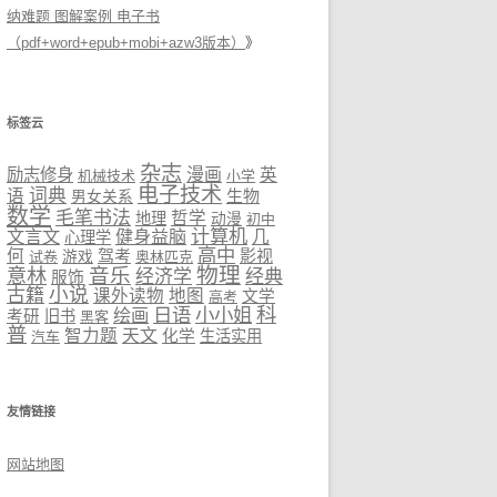
纳难题 图解案例 电子书
（pdf+word+epub+mobi+azw3版本）
》
标签云
杂志
励志修身
漫画
英
机械技术
小学
电子技术
词典
语
生物
男女关系
数学
毛笔书法
哲学
地理
动漫
初中
计算机
文言文
健身益脑
几
心理学
高中
何
驾考
影视
试卷
游戏
奥林匹克
物理
意林
音乐
经济学
经典
服饰
小说
古籍
课外读物
地图
文学
高考
科
日语
小小姐
绘画
考研
旧书
黑客
普
智力题
天文
化学
生活实用
汽车
友情链接
网站地图