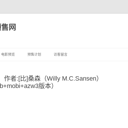
预售网
跳
至
电影预览
预售计划
访客留言
正
文
[比]桑森（Willy M.C.Sansen）
ub+mobi+azw3版本）