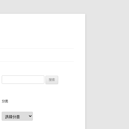
搜
索
：
分类
分
类