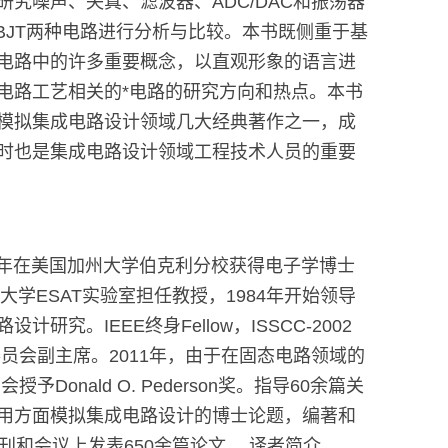
究噪声、失真、滤波器、ADC/DAC和振荡器
BJT两种电路进行分析与比较。本书既侧重于基
电路中的许多重要概念，以直观形象的语言进
电路工艺相关的*电路的研究方向和热点。本书
模拟集成电路设计领域几大经典著作之一，成
时也是集成电路设计领域工程技术人员的重要
教授，1972年在美国加州大学伯克利分校获得电子学博士
大学ESAT实验室担任教授，1984年开始领导
设计研究。IEEE终身Fellow，ISSCC-2002
委员会副主席。2011年，由于在固态电路领域的
予Donald O. Pederson奖。指导60余篇关
用方面模拟集成电路设计的博士论题，编著和
刊和会议上发表650余篇论文。 译者简介