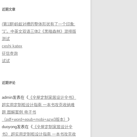
近期文章
(第1期)蚂蚁对槽的整体形状有了一个印象:
“1”。中英文双语三体2《黑暗森林》混排版
测试
ceshi katex
征信查询
试试
近期评论
admin
发表在《
《全屋定制家居设计全书》
超实用定制柜设计指南 一本书攻克收纳难
题 图解案例 电子书
（pdf+word+epub+mobi+azw3版本）
》
duoyong
发表在《
《全屋定制家居设计全
书》 超实用定制柜设计指南 一本书攻克收